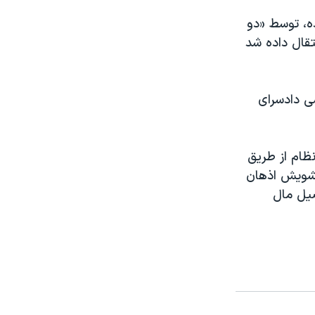
اسری گسترده، توسط «دو
اشت و به بند ۲۰۹ زندان اوین انتقال داده شد
سی دادسرای
نظام از طریق
تشویش اذهان
صیل مال