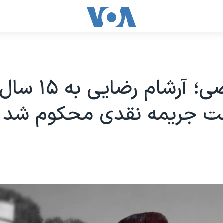
اختصاصی؛ آرشام ر
خت جریمه نقدی محکوم شد