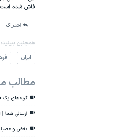
فاش شده است.
اشتراک
همچنبن ببینید:
ايران
فره
مطالب مر
گریه‌های یک فر
ارسالی شما | ا
بغض و عصبانیت