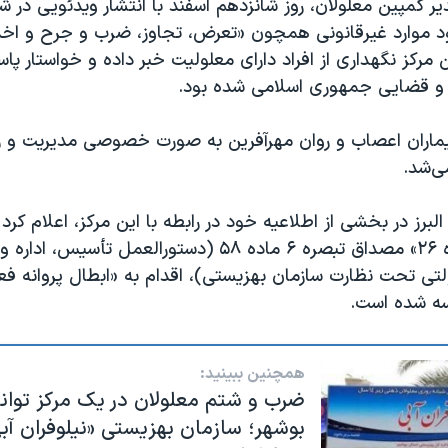
یر کمپین معلولان، روز شانزدهم اسفند با انتشار ویدئویی در 
د موارد غیرقانونی همچون «تعرض، تجاوز، ضرب و جرح و اخذ
ن مرکز نگهداری از افراد دارای معلولیت خبر داده و خواستار پ
 و قضایی جمهوری اسلامی شده بود.
یماران اعصاب و روان مهرآفرین به صورت خصوصی مدیریت و زی
ی‌شد.
لبرز در بخشی از اطلاعیه خود در رابطه با این مرکز، اعلام کرد
«کمیسیون ماده ۲۶» مصداق تبصره ۶ ماده ۵۸ (دستورالعمل تأ
ی تحت نظارت سازمان بهزیستی)، اقدام به «ابطال پروانه فع
سه شده است.
همچنین ببینید:
ضرب و شتم معلولان در یک مرکز توا
بوشهر؛ سازمان بهزیستی «نیلوفران آبی