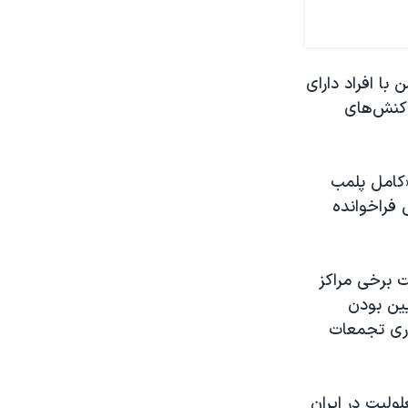
با افراد دارای
اکنش‌های
«کامل پلمب
فراخوانده
ت برخی مراکز
یین بودن
اری تجمعات
ولیت در ایران