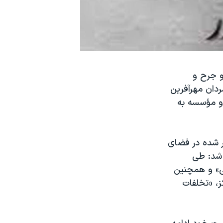
و جرح و
ردان مهرآفرین
» و مؤسسه به
شر شده در فضای
 شد: طی
تی» و همچنین
، «تخلفات