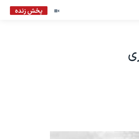
پخش زنده
ری