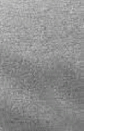
مستندها
فرهنگ و زندگی
حقوق شهروندی
انتخابات ریاست جمهوری آمریکا ۲۰۲۴
اقتصادی
حمله جمهوری اسلامی به اسرائیل
رمز مهسا
علم و فناوری
اسرائیل در جنگ
ورزش زنان در ایران
گالری عکس
اعتراضات زن، زندگی، آزادی
آرشیو پخش زنده
مجموعه مستندهای دادخواهی
تریبونال مردمی آبان ۹۸
دادگاه حمید نوری
چهل سال گروگان‌گیری
قانون شفافیت دارائی کادر رهبری ایران
اعتراضات مردمی آبان ۹۸
اسرائیل در جنگ