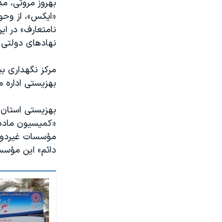
بهروز مروتی، مد
«ایکس»، از وحو
نامتعارف» در ای
نهادهای دولتی
مرکز نگهداری ب
بهزیستی اداره م
بهزیستی استان ا
مؤسسات غیردولت
دائم» این مؤس