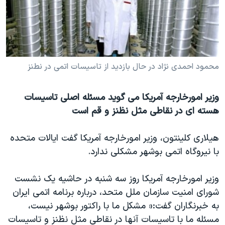
دنبال کنید
مستندها
فرهنگ و زندگی
حقوق شهروندی
انتخابات ریاست جمهوری آمریکا ۲۰۲۴
اقتصادی
حمله جمهوری اسلامی به اسرائیل
رمز مهسا
علم و فناوری
محمود احمدی نژاد در حال بازدید از تاسیسات اتمی در نطنز
زبانهای مختلف
اسرائیل در جنگ
ورزش زنان در ایران
وزیر امورخارجه آمریکا می گوید مسئله اصلی تاسیسات
گالری عکس
اعتراضات زن، زندگی، آزادی
هسته ای در نقاطی مثل نظنز و قم است
آرشیو پخش زنده
مجموعه مستندهای دادخواهی
هیلاری کلینتون، وزیر امورخارجه آمریکا گفت ایالات متحده
تریبونال مردمی آبان ۹۸
با نیروگاه اتمی بوشهر مشکلی ندارد.
دادگاه حمید نوری
چهل سال گروگان‌گیری
وزیر امورخارجه آمریکا روز سه شنبه در حاشیه یک نشست
شورای امنیت سازمان ملل متحد، درباره برنامه اتمی ایران
قانون شفافیت دارائی کادر رهبری ایران
به خبرنگاران گفت:« مشکل ما با راکتور بوشهر نیست،
اعتراضات مردمی آبان ۹۸
مسئله ما با تاسیسات آنها در نقاطی مثل نظنز و تاسیسات