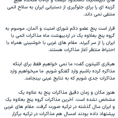
های دیپلماتیک نامحدود نیست و ایالات متحده هیچ
اسرائیل در جنگ
گزینه ای را برای جلوگیری از دستیابی ایران به سلاح اتمی
نرگس محمدی برنده جایزه نوبل صلح
منتفی نمی داند.
همایش محافظه‌کاران آمریکا «سی‌پک»
قرار است پنج عضو دائم شورای امنیت و آلمان، موسوم به
صفحه‌های ویژه
گروه پنج بعلاوه یک در اردیبهشت ماه مذاکرات اتمی با
سفر پرزیدنت ترامپ به چین
ایران را از سر گیرند. مقام های غربی با خوشبینی همراه با
احتیاط منتظر آغاز مذاکرات هستند.
هیلاری کلینتون گفت: ما نمی خواهیم فقط برای اینکه
مذاکره کرده باشیم وارد گفتگو شویم. ما میخواهیم وارد
مذاکرات جدی شویم که به نتایج عینی بینجامد.
هنوز مکان و زمان دقیق مذاکرات پنج به علاوه یک
مشخص نشده است. آخرین مذاکرات گروه پنج بعلاوه یک
و ایران سال گذشته در ترکیه صورت گرفت. مقام های غربی
پیشنهاد داده بودند امسال هم مذاکرات در ترکیه برگزار