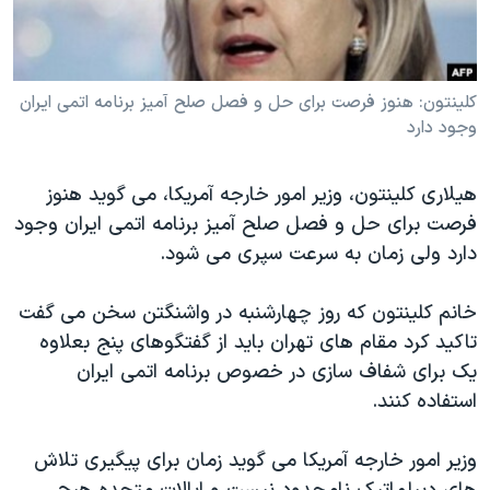
دنبال کنید
مستندها
فرهنگ و زندگی
حقوق شهروندی
انتخابات ریاست جمهوری آمریکا ۲۰۲۴
کلینتون: هنوز فرصت برای حل و فصل صلح آمیز برنامه اتمی ایران
اقتصادی
حمله جمهوری اسلامی به اسرائیل
وجود دارد
رمز مهسا
علم و فناوری
زبانهای مختلف
اسرائیل در جنگ
ورزش زنان در ایران
هیلاری کلینتون، وزیر امور خارجه آمریکا، می گوید هنوز
گالری عکس
اعتراضات زن، زندگی، آزادی
فرصت برای حل و فصل صلح آمیز برنامه اتمی ایران وجود
دارد ولی زمان به سرعت سپری می شود.
آرشیو پخش زنده
مجموعه مستندهای دادخواهی
تریبونال مردمی آبان ۹۸
خانم کلینتون که روز چهارشنبه در واشنگتن سخن می گفت
دادگاه حمید نوری
تاکید کرد مقام های تهران باید از گفتگوهای پنج بعلاوه
یک برای شفاف سازی در خصوص برنامه اتمی ایران
چهل سال گروگان‌گیری
استفاده کنند.
قانون شفافیت دارائی کادر رهبری ایران
اعتراضات مردمی آبان ۹۸
وزیر امور خارجه آمریکا می گوید زمان برای پیگیری تلاش