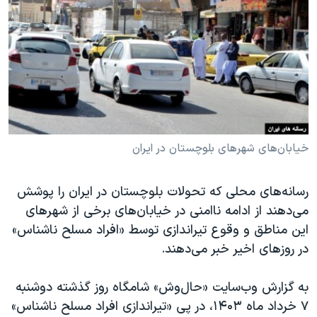
دنبال کنید
مستندها
فرهنگ و زندگی
حقوق شهروندی
انتخابات ریاست جمهوری آمریکا ۲۰۲۴
اقتصادی
حمله جمهوری اسلامی به اسرائیل
رمز مهسا
علم و فناوری
زبانهای مختلف
اسرائیل در جنگ
ورزش زنان در ایران
گالری عکس
اعتراضات زن، زندگی، آزادی
خیابان‌های شهرهای بلوچستان در ایران
آرشیو پخش زنده
مجموعه مستندهای دادخواهی
رسانه‌های محلی که تحولات بلوچستان در ایران را پوشش
تریبونال مردمی آبان ۹۸
می‌دهند از ادامه ناامنی در خیابان‌های برخی از شهرهای
دادگاه حمید نوری
این مناطق و وقوع تیراندازی توسط «افراد مسلح ناشناس»
چهل سال گروگان‌گیری
در روزهای اخیر خبر می‌دهند.
قانون شفافیت دارائی کادر رهبری ایران
به گزارش وب‌سایت «حال‌وش» شامگاه روز گذشته دوشنبه
اعتراضات مردمی آبان ۹۸
۷ خرداد ماه ۱۴۰۳، در پی «تیراندازی افراد مسلح ناشناس»