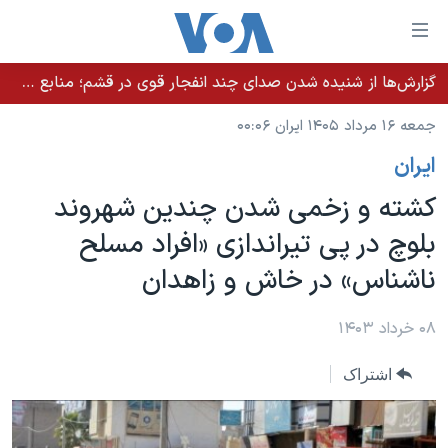
ینکهای
ابل
سترسی
گزارش‌ها از شنیده شدن صدای چند انفجار قوی در قشم؛ منابع حکومتی می‌گویند درگیری در تنگه هرمز بود
خانه
هش
جمعه ۱۶ مرداد ۱۴۰۵ ایران ۰۰:۰۶
نسخه سبک وب‌سایت
ه
ايران
حتوای
موضوع ها
صلی
کشته و زخمی شدن چندین شهروند
برنامه های تلویزیونی
ایران
هش
بلوچ در پی تیراندازی «افراد مسلح
جدول برنامه ها
ه
آمریکا
ناشناس» در خاش و زاهدان
فحه
صفحه‌های ویژه
جهان
صلی
فرکانس‌های صدای آمریکا
ورزشی
جام جهانی ۲۰۲۶
۰۸ خرداد ۱۴۰۳
هش
پخش رادیویی
ه
گزیده‌ها
عملیات خشم حماسی
اشتراک
ستجو
۲۵۰سالگی آمریکا
ویژه برنامه‌ها
یادگیری زبان انگلیسی
ویدیوها
بایگانی برنامه‌های تلویزیونی