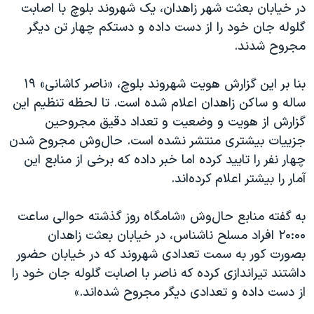
اسرائیل در جنگ
در خیابان بعثت شهر زاهدان، یک شهروند بلوچ با اصابت
گلوله جان‌ خود را از دست داده و دستکم چهار تن دیگر
نرگس محمدی برنده جایزه نوبل صلح
مجروح شدند.
همایش محافظه‌کاران آمریکا «سی‌پک»
صفحه‌های ویژه
بنا بر این گزارش هویت شهروند بلوچ، «ناصر کاشانی»‌ ۱۹
ساله و ساکن زاهدان اعلام شده است. تا لحظه تنظیم این
سفر پرزیدنت ترامپ به چین
گزارش از هویت و وضعیت و تعداد دقیق مجروحین
جزییات بیشتری منتشر نشده است. حال‌وش مجروح شدن
چهار نفر را تایید کرده اما خبر داده که برخی از منابع این
آمار را بیشتر اعلام کرده‌اند.
به گفته منابع حال‌وش «شامگاه روز گذشته حوالی ساعت
۲۰:۰۰ افراد مسلح ناشناس، در خیابان بعثت زاهدان
بصورت کور به سمت تعدادی شهروند که در خیابان حضور
داشتند تیراندازی کرده که ناصر با اصابت گلوله جان خود را
از دست داده و تعدادی دیگر مجروح شده‌اند.»