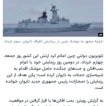
دنبال کنید
مستندها
فرهنگ و زندگی
حقوق شهروندی
انتخابات ریاست جمهوری آمریکا ۲۰۲۴
اقتصادی
حمله جمهوری اسلامی به اسرائیل
رمز مهسا
علم و فناوری
زبانهای مختلف
اسرائیل در جنگ
ورزش زنان در ایران
ناوچه مجهز به موشک چین در رزمایش اطراف تایوان. سوم خرداد.
گالری عکس
اعتراضات زن، زندگی، آزادی
تلویزیون دولتی چین اعلام کرد ارتش این کشور روز جمعه،
آرشیو پخش زنده
مجموعه مستندهای دادخواهی
چهارم خرداد، در دومین روز رزمایش خود با اعزام
تریبونال مردمی آبان ۹۸
بمب‌افکن و جت‌های جنگنده حامل موشک اقدام به
دادگاه حمید نوری
شبیه‌سازی حملات به تایوان کرده است؛ پکن هدف از این
رزمایش را «مجازات» رئیس جمهوری جدید تایوان خوانده
چهل سال گروگان‌گیری
است.
قانون شفافیت دارائی کادر رهبری ایران
اعتراضات مردمی آبان ۹۸
به گزارش رویترز، بمب افکن‌ها با قرار گرفتن در موقعیت