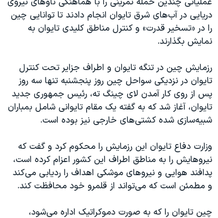
عملیاتی چندین حمله تمرینی را با هماهنگی ناوهای نیروی
اسرائیل در جنگ
دریایی در آب‌های شرق تایوان انجام دادند تا توانایی چین
نرگس محمدی برنده جایزه نوبل صلح
را در «تسخیر قدرت» و کنترل مناطق کلیدی تایوان به
همایش محافظه‌کاران آمریکا «سی‌پک»
نمایش بگذارند.
صفحه‌های ویژه
رزمایش چین در تنگه تایوان و اطراف جزایر تحت کنترل
سفر پرزیدنت ترامپ به چین
تایوان در نزدیکی سواحل چین روز پنجشنبه تنها سه روز
پس از روی کار آمدن لای چینگ ته، رئیس جمهوری جدید
تایوان، آغاز شد که به گفته یک مقام تایوانی شامل بمباران
شبیه‌سازی شده کشتی‌های خارجی نیز بوده است.
وزارت دفاع تایوان این رزمایش را محکوم کرد و گفت که
نیروهایش را به مناطق اطراف این کشور اعزام کرده است،
پدافند هوایی و نیروهای موشکی اهداف را ردیابی می‌کند
و مطمئن است که می‌تواند از قلمرو خود محافظت کند.
چین تایوان را که به صورت دموکراتیک اداره می‌شود،