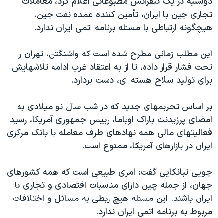
دوشنبه در يک کنفرانس مطبوعاتی اعلام کرد، معاملات
اسرائیل در جنگ
تجاری چين با ايران، تأمين کننده عمده نفت چين،
نرگس محمدی برنده جایزه نوبل صلح
هيچگونه ارتباطی با مسئله برنامه اتمی ايران ندارد.
همایش محافظه‌کاران آمریکا «سی‌پک»
اين مطلب زمانی مطرح شده است که واشنگتن، تهران را
صفحه‌های ویژه
تحت فشار قرار داده، تا از به اعتقاد غرب ادامه تلاشهايش
سفر پرزیدنت ترامپ به چین
برای توليد سلاح هسته ای، دست بردارد.
بر اساس تحريمهای جديد که در شب سال نو ميلادی به
امضای پرزيدنت باراک اوباما، رييس جمهوری آمريکا، رسيد
فعاليتهای مالی همه نهادهای طرف معامله با بانک مرکزی
ايران در بازارهای آمريکا، ممنوع است.
چويی تيانکايی گفت: امری طبيعی است که همه کشورهای
جهان، از جمله چين دارای مناسبات اقتصادی و تجاری با
ايران باشند. اين مسئله هيچ ربطی به مسائل و اختلافات
مربوط به برنامه اتمی ايران ندارد.