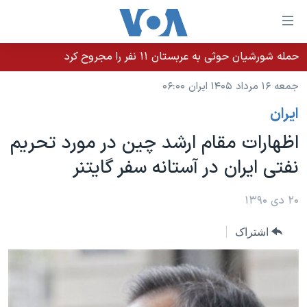
ینکهای
ابل
سترسی
حمله شورشیان حوثی به عربستان ۱۱ نفر را مجروح کرد
خانه
هش
جمعه ۱۶ مرداد ۱۴۰۵ ایران ۰۶:۰۰
نسخه سبک وب‌سایت
ه
ايران
حتوای
موضوع ها
صلی
اظهارات مقام ارشد چين در مورد تحريم
برنامه های تلویزیونی
ایران
هش
نفتی ايران در آستانه سفر گايتنر
جدول برنامه ها
ه
آمریکا
فحه
صفحه‌های ویژه
جهان
۲۰ دی ۱۳۹۰
صلی
فرکانس‌های صدای آمریکا
ورزشی
جام جهانی ۲۰۲۶
هش
اشتراک
پخش رادیویی
ه
گزیده‌ها
عملیات خشم حماسی
ستجو
۲۵۰سالگی آمریکا
ویژه برنامه‌ها
یادگیری زبان انگلیسی
ویدیوها
بایگانی برنامه‌های تلویزیونی