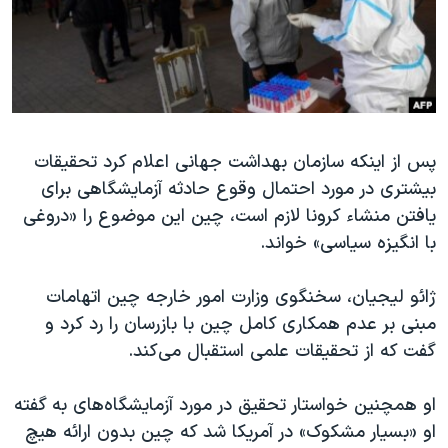
دنبال کنید
مستندها
فرهنگ و زندگی
حقوق شهروندی
انتخابات ریاست جمهوری آمریکا ۲۰۲۴
اقتصادی
حمله جمهوری اسلامی به اسرائیل
رمز مهسا
علم و فناوری
زبانهای مختلف
پس از اینکه سازمان بهداشت جهانی اعلام کرد تحقیقات
اسرائیل در جنگ
ورزش زنان در ایران
بیشتری در مورد احتمال وقوع حادثه آزمایشگاهی برای
گالری عکس
اعتراضات زن، زندگی، آزادی
یافتن منشاء کرونا لازم است، چین این موضوع را «دروغی
آرشیو پخش زنده
مجموعه مستندهای دادخواهی
با انگیزه سیاسی» خواند.
تریبونال مردمی آبان ۹۸
ژائو لیجیان، سخنگوی وزارت امور خارجه چین اتهامات
دادگاه حمید نوری
مبنی بر عدم همکاری کامل چین با بازرسان را رد کرد و
چهل سال گروگان‌گیری
گفت که از تحقیقات علمی استقبال می‌کند.
قانون شفافیت دارائی کادر رهبری ایران
او همچنین خواستار تحقیق در مورد آزمایشگاه‌های به گفته
اعتراضات مردمی آبان ۹۸
او «بسیار مشکوک» در آمریکا شد که چین بدون ارائه هیچ