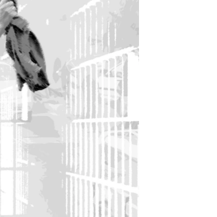
مستندها
فرهنگ و زندگی
حقوق شهروندی
انتخابات ریاست جمهوری آمریکا ۲۰۲۴
اقتصادی
حمله جمهوری اسلامی به اسرائیل
رمز مهسا
علم و فناوری
اسرائیل در جنگ
ورزش زنان در ایران
گالری عکس
اعتراضات زن، زندگی، آزادی
آرشیو پخش زنده
مجموعه مستندهای دادخواهی
تریبونال مردمی آبان ۹۸
دادگاه حمید نوری
چهل سال گروگان‌گیری
قانون شفافیت دارائی کادر رهبری ایران
اعتراضات مردمی آبان ۹۸
اسرائیل در جنگ