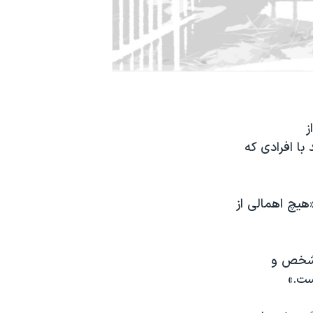
ز
با افرادی که
هیچ اهمالی از
چ شخص و
ست.»