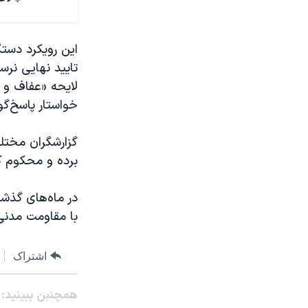
این رویکرد دست
لایحه «عفاف و ح
خواستار پاسخ‌گ
گزارشگران مختلف
برده و محکوم کر
در ماه‌های گذش
با مقاومت مدنی 
اشتراک
همچنبن ببینید: