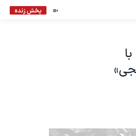
پخش زنده
با
جی»