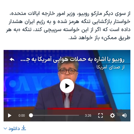
از سوی دیگر مارکو روبیو، وزیر امور خارجه ایالات متحده،
خواستار بازگشایی تنگه هرمز شده و به رژیم ایران هشدار
داده است که اگر از این خواسته سرپیچی کند، تنگه «به هر
طریق ممکن» باز خواهد شد.
روبیو با اشاره به حملات هوایی آمریکا به جمهوری اسلامی ایران: تنگه هرمز به هر نحوی باید باز بماند
از
صدای آمریکا
No media source currently available
Auto
0:00
3:26
240p
دانلود