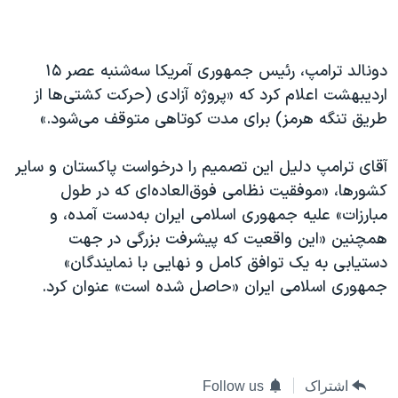
360p
480p
360p
240p
Auto
480p
دونالد ترامپ، رئیس جمهوری آمریکا سه‌شنبه عصر ۱۵
720p
1080p
720p
اردیبهشت اعلام کرد که «پروژه آزادی (حرکت کشتی‌ها از
1080p
طریق تنگه هرمز) برای مدت کوتاهی متوقف می‌شود.»
آقای ترامپ دلیل این تصمیم را درخواست پاکستان و سایر
کشورها، «موفقیت نظامی فوق‌العاده‌ای که در طول
مبارزات» علیه جمهوری اسلامی ایران به‌دست آمده، و
همچنین «این واقعیت که پیشرفت بزرگی در جهت
دستیابی به یک توافق کامل و نهایی با نمایندگان»
جمهوری اسلامی ایران «حاصل شده است» عنوان کرد.
اشتراک
Follow us