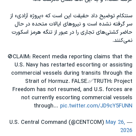
اسرائیل در جنگ
نرگس محمدی برنده جایزه نوبل صلح
سنتکام توضیح داد حقیقت این است که «پروژه آزادی» از
سر گرفته نشده است و نیروهای ایالات متحده در حال
همایش محافظه‌کاران آمریکا «سی‌پک»
حاضر کشتی‌های تجاری را در عبور از تنگه هرمز اسکورت
صفحه‌های ویژه
نمی‌کنند.
سفر پرزیدنت ترامپ به چین
🚫CLAIM: Recent media reporting claims that the
U.S. Navy has restarted escorting or assisting
commercial vessels during transits through the
Strait of Hormuz. FALSE.✅TRUTH: Project
Freedom has not resumed, and U.S. forces are
not currently escorting commercial vessels
through…
pic.twitter.com/JD9cY5FUNN
May 26,
— U.S. Central Command (@CENTCOM)
2026