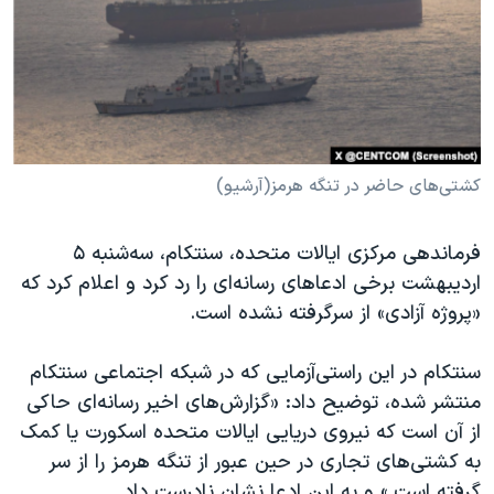
دنبال کنید
مستندها
فرهنگ و زندگی
حقوق شهروندی
انتخابات ریاست جمهوری آمریکا ۲۰۲۴
اقتصادی
حمله جمهوری اسلامی به اسرائیل
رمز مهسا
علم و فناوری
زبانهای مختلف
اسرائیل در جنگ
ورزش زنان در ایران
کشتی‌های حاضر در تنگه هرمز(آرشیو)
گالری عکس
اعتراضات زن، زندگی، آزادی
فرماندهی مرکزی ایالات متحده، سنتکام، سه‌شنبه ۵
آرشیو پخش زنده
مجموعه مستندهای دادخواهی
اردیبهشت برخی ادعاهای رسانه‌ای را رد کرد و اعلام کرد که
تریبونال مردمی آبان ۹۸
«پروژه آزادی» از سرگرفته نشده است.
دادگاه حمید نوری
سنتکام در این راستی‌آزمایی که در شبکه اجتماعی سنتکام
چهل سال گروگان‌گیری
منتشر شده، توضیح داد: «گزارش‌های اخیر رسانه‌ای حاکی
قانون شفافیت دارائی کادر رهبری ایران
از آن است که نیروی دریایی ایالات متحده اسکورت یا کمک
به کشتی‌های تجاری در حین عبور از تنگه هرمز را از سر
اعتراضات مردمی آبان ۹۸
گرفته است.» و به این ادعا نشان نادرست داد.