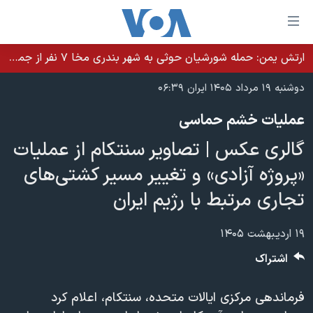
ینکهای
ابل
سترسی
ارتش یمن: حمله شورشیان حوثی به شهر بندری مخا ۷ نفر از جمله غیرنظامیان را کشت
خانه
هش
دوشنبه ۱۹ مرداد ۱۴۰۵ ایران ۰۶:۳۹
نسخه سبک وب‌سایت
ه
عملیات خشم حماسی
حتوای
موضوع ها
صلی
گالری عکس | تصاویر سنتکام از عملیات
برنامه های تلویزیونی
ایران
هش
«پروژه آزادی» و تغییر مسیر کشتی‌های
جدول برنامه ها
ه
آمریکا
تجاری مرتبط با رژیم ایران
فحه
صفحه‌های ویژه
جهان
صلی
فرکانس‌های صدای آمریکا
ورزشی
جام جهانی ۲۰۲۶
۱۹ اردیبهشت ۱۴۰۵
هش
پخش رادیویی
ه
گزیده‌ها
عملیات خشم حماسی
اشتراک
ستجو
۲۵۰سالگی آمریکا
ویژه برنامه‌ها
یادگیری زبان انگلیسی
فرماندهی مرکزی ایالات متحده، سنتکام، اعلام کرد
ویدیوها
بایگانی برنامه‌های تلویزیونی