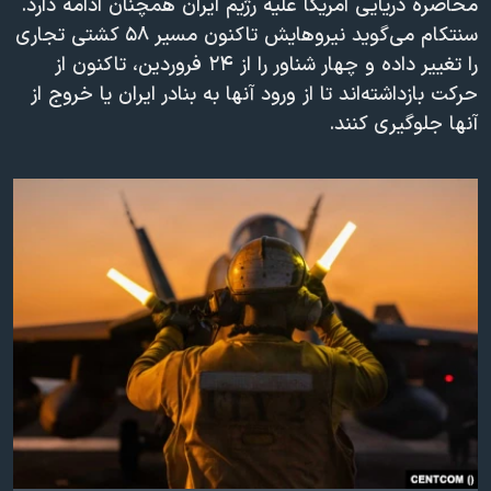
محاصره دریایی آمریکا علیه رژیم ایران همچنان ادامه دارد.
دنبال کنید
مستندها
فرهنگ و زندگی
سنتکام می‌گوید نیروهایش تاکنون مسیر ۵۸ کشتی تجاری
را تغییر داده و چهار شناور را از ۲۴ فروردین، تاکنون از
حقوق شهروندی
انتخابات ریاست جمهوری آمریکا ۲۰۲۴
حرکت بازداشته‌اند تا از ورود آنها به بنادر ایران یا خروج از
اقتصادی
حمله جمهوری اسلامی به اسرائیل
آنها جلوگیری کنند.
رمز مهسا
علم و فناوری
زبانهای مختلف
اسرائیل در جنگ
ورزش زنان در ایران
گالری عکس
اعتراضات زن، زندگی، آزادی
آرشیو پخش زنده
مجموعه مستندهای دادخواهی
تریبونال مردمی آبان ۹۸
دادگاه حمید نوری
چهل سال گروگان‌گیری
قانون شفافیت دارائی کادر رهبری ایران
اعتراضات مردمی آبان ۹۸