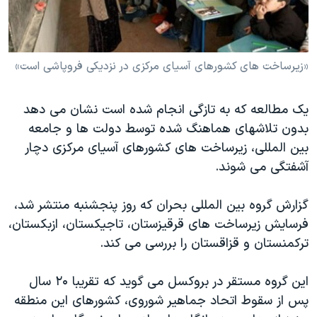
دنبال کنید
مستندها
فرهنگ و زندگی
حقوق شهروندی
انتخابات ریاست جمهوری آمریکا ۲۰۲۴
«زیرساخت های کشورهای آسیای مرکزی در نزدیکی فروپاشی است»
اقتصادی
حمله جمهوری اسلامی به اسرائیل
رمز مهسا
علم و فناوری
زبانهای مختلف
یک مطالعه که به تازگی انجام شده است نشان می دهد
اسرائیل در جنگ
ورزش زنان در ایران
بدون تلاشهای هماهنگ شده توسط دولت ها و جامعه
گالری عکس
اعتراضات زن، زندگی، آزادی
بین المللی، زیرساخت های کشورهای آسیای مرکزی دچار
آشفتگی می شوند.
آرشیو پخش زنده
مجموعه مستندهای دادخواهی
تریبونال مردمی آبان ۹۸
گزارش گروه بین المللی بحران که روز پنجشنبه منتشر شد،
دادگاه حمید نوری
فرسایش زیرساخت های قرقیزستان، تاجیکستان، ازبکستان،
ترکمنستان و قزاقستان را بررسی می کند.
چهل سال گروگان‌گیری
قانون شفافیت دارائی کادر رهبری ایران
اين گروه مستقر در بروکسل می گوید که تقریبا ۲۰ سال
اعتراضات مردمی آبان ۹۸
پس از سقوط اتحاد جماهیر شوروی، کشورهای اين منطقه