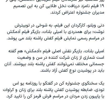
اسرائیل در جنگ
۱۹ فیلم نامزد دریافت نخل طلایی کن به این تصمیم
نرگس محمدی برنده جایزه نوبل صلح
مدیران جشنواره اعتراض کردند.
همایش محافظه‌کاران آمریکا «سی‌پک»
دنی ویلنو، کارگردان این فیلم، به شوخی در توییترش
صفحه‌های ویژه
نوشت: برای همدردی با امیلی بلنات، بازیگر فیلم آدمکش
سفر پرزیدنت ترامپ به چین
در مراسم رسمی نمایش فیلم کفش پاشنه بلند می پوشد.
امیلی بلنات، بازیگر نقش اصلی فیلم «آدمکش» هم گفته
است شماری از زنان شرکت کننده در سن و وضعیت
جسمانی مختلف نمی‌توانند کفش پاشنه بلند بپوشند. آنان
باید در پوشیدن نوع کفش آزاد باشند.
یک سخنگوی جشنواره کن در گفتگو با روزنامه یو اس
تودی، ضابطه پوشیدن کفش پاشنه بلند برای زنان و کراوات
یا پاپیون زدن مردان در مراسم فرش قرمز کن را تایید کرد.