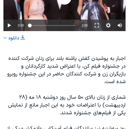
دنبال کنید
مستندها
فرهنگ و زندگی
حقوق شهروندی
انتخابات ریاست جمهوری آمریکا ۲۰۲۴
0:00
2:05
اقتصادی
حمله جمهوری اسلامی به اسرائیل
رمز مهسا
علم و فناوری
دانلود
زبانهای مختلف
اسرائیل در جنگ
ورزش زنان در ایران
اجبار به پوشیدن کفش پاشنه بلند برای زنان شرکت کننده
گالری عکس
اعتراضات زن، زندگی، آزادی
در جشنواره فیلم کن، با اعتراض شدید کارگردانان و
آرشیو پخش زنده
مجموعه مستندهای دادخواهی
بازیگران زن و شرکت کنندگان حاضر در این جشنواره روبرو
تریبونال مردمی آبان ۹۸
شده است.
دادگاه حمید نوری
شماری از زنان بالای ۵۰ سال روز دوشنبه ۱۸ مه (۲۸
چهل سال گروگان‌گیری
اردیبهشت) با اعتراضات خود به این اجبار مانع از نمایش
قانون شفافیت دارائی کادر رهبری ایران
یکی از فیلم‌های جشنواره شدند.
اعتراضات مردمی آبان ۹۸
روز سه‌شنبه نیز سازندگان فیلم آمریکایی «آدمکش» یکی از