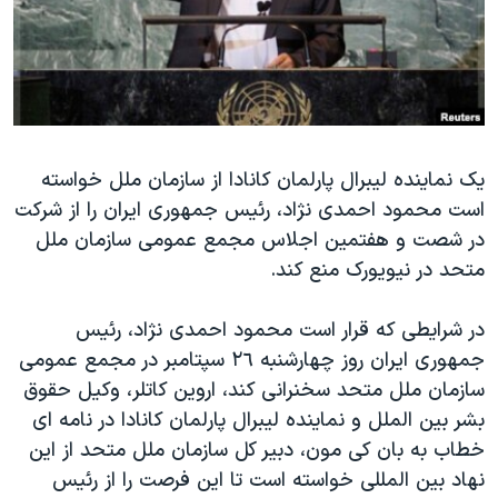
دنبال کنید
مستندها
فرهنگ و زندگی
حقوق شهروندی
انتخابات ریاست جمهوری آمریکا ۲۰۲۴
اقتصادی
حمله جمهوری اسلامی به اسرائیل
رمز مهسا
علم و فناوری
زبانهای مختلف
یک نماینده لیبرال پارلمان کانادا از سازمان ملل خواسته
اسرائیل در جنگ
ورزش زنان در ایران
است محمود احمدی نژاد، رئیس جمهوری ایران را از شرکت
گالری عکس
اعتراضات زن، زندگی، آزادی
در شصت و هفتمین اجلاس مجمع عمومی سازمان ملل
آرشیو پخش زنده
مجموعه مستندهای دادخواهی
متحد در نیویورک منع کند.
تریبونال مردمی آبان ۹۸
در شرایطی که قرار است محمود احمدی نژاد، رئیس
دادگاه حمید نوری
جمهوری ایران روز چهارشنبه ٢٦ سپتامبر در مجمع عمومی
چهل سال گروگان‌گیری
سازمان ملل متحد سخنرانی کند، اروین کاتلر، وکیل حقوق
بشر بین الملل و نماینده لیبرال پارلمان کانادا در نامه ای
قانون شفافیت دارائی کادر رهبری ایران
خطاب به بان کی مون، دبیر کل سازمان ملل متحد از این
اعتراضات مردمی آبان ۹۸
نهاد بین المللی خواسته است تا این فرصت را از رئیس