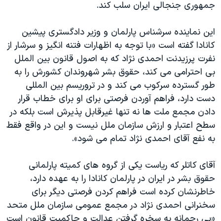
اسرائیل در جنگ
جمهوری جنجالی ایران سلب کند.
نرگس محمدی برنده جایزه نوبل صلح
این نماینده سرشناس پارلمان و وزیر دادگستری پیشین
همایش محافظه‌کاران آمریکا «سی‌پک»
کانادا گفته است «با توجه به اظهارات فتنه انگیز و سرشار از
صفحه‌های ویژه
نفرت پرزیدنت احمدی نژاد که به اصول قانون بین الملل
بی احترامی می کند، حقوق بشر شهروندان کشورش را به
سفر پرزیدنت ترامپ به چین
طور گسترده سرکوب می کند و در تروریسم بین المللی
دست دارد، فراهم آوردن فرصتی برای او برای خطاب قرار
دادن مجمع ملت ها نه تنها غیرقابل پذیرش است بلکه در
سطح اعتبار و ارزش سازمان ملل نیست و این در واقع فقط
به نفع آقای احمدی نژاد تمام می شود».
آقای کاتلر که ریاست یکی از گروه های کمیته پارلمانی
حقوق بشر در ایران در پارلمان کانادا را به عهده دارد،
خاطرنشان کرده است فراهم کردن فرصتی دیگر برای
سخنرانی احمدی نژاد در مجمع عمومی سازمان ملل متحد
«بی رحمانه به سخره گرفتن عدالت و حاکمیت قانون است