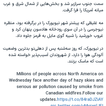
اسرائیل در جنگ
سمت جنوب سرازیر شد و بخش‌هایی از شمال شرق و غرب
میانه آمریکا را فرا گرفت.
نرگس محمدی برنده جایزه نوبل صلح
همایش محافظه‌کاران آمریکا «سی‌پک»
مه غلیظی که پیشتر شهر نیویورک را در برگرفته بود، منظره
صفحه‌های ویژه
نیوجرسی را در آن سوی رودخانه هادسون پنهان کرد و
غروب خورشید را شبیه گوی مایل به قرمز جلوه داد.
سفر پرزیدنت ترامپ به چین
در نیویورک، که روز سه‌شنبه پس از دهلی‌نو بدترین وضعیت
آلودگی هوا را دارد، از شهروندان آسیب‌پذیر خواسته شده
است که ماسک بزنند.
Millions of people across North America on
Wednesday face another day of hazy skies and
serious air pollution caused by smoke from
Canadian wildfires.Follow our
updates.
https://t.co/84raDJZiAY