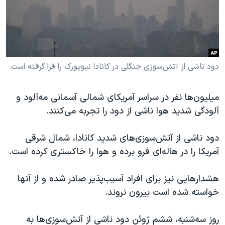
دنبال کنید
مستندها
فرهنگ و زندگی
حقوق شهروندی
انتخابات ریاست جمهوری آمریکا ۲۰۲۴
اقتصادی
حمله جمهوری اسلامی به اسرائیل
رمز مهسا
علم و فناوری
دود ناشی از آتش‌سوزی جنگلی در کانادا نیویورک را فرا گرفته است.
زبانهای مختلف
اسرائیل در جنگ
ورزش زنان در ایران
میلیون‌ها نفر در سراسر آمریکای شمالی آسمانی مه‌آلود و
گالری عکس
اعتراضات زن، زندگی، آزادی
آلودگی شدید هوا ناشی از دود را تجربه می‌کنند.
آرشیو پخش زنده
مجموعه مستندهای دادخواهی
دود ناشی از آتش‌سوزی‌های شدید کانادا، شمال شرقی
تریبونال مردمی آبان ۹۸
آمریکا را در هاله‌ای فرو برده و هوا را خاکستری کرده است.
دادگاه حمید نوری
چهل سال گروگان‌گیری
هشدارهایی نیز برای افراد آسیب‌پذیر صادر شده و از آنها
خواسته شده است بیرون نروند.
قانون شفافیت دارائی کادر رهبری ایران
اعتراضات مردمی آبان ۹۸
روز سه‌شنبه، ششم ژوئن دود ناشی از آتش‌سوزی‌ها به