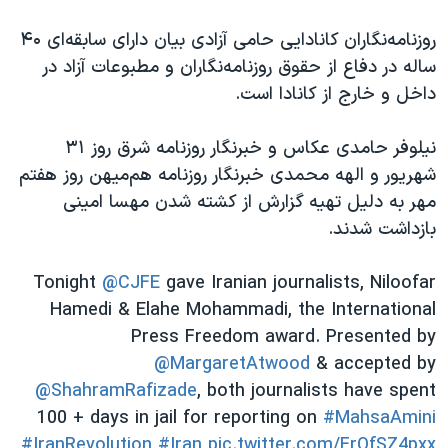
اسرائیل در جنگ
روزنامه‌نگاران کانادایی حامی آزادی بیان دارای سابقه‌ای ۴۰
نرگس محمدی برنده جایزه نوبل صلح
ساله در دفاع از حقوق روزنامه‌نگاران و مطبوعات آزاد در
همایش محافظه‌کاران آمریکا «سی‌پک»
داخل و خارج از کانادا است.
صفحه‌های ویژه
نیلوفر حامدی عکاس و خبرنگار روزنامه شرق روز ۳۱
سفر پرزیدنت ترامپ به چین
شهریور و الهه محمدی خبرنگار روزنامه هم‌میهن روز هفتم
مهر به دلیل تهیه گزارش از کشته شدن مهسا امینی
بازداشت شدند.
Tonight
@CJFE
gave Iranian journalists, Niloofar
Hamedi & Elahe Mohammadi, the International
Press Freedom award. Presented by
@MargaretAtwood
& accepted by
@ShahramRafizade
, both journalists have spent
100 + days in jail for reporting on
#MahsaAmini
#IranRevolution
#Iran
pic.twitter.com/FrOfSZ4pxx