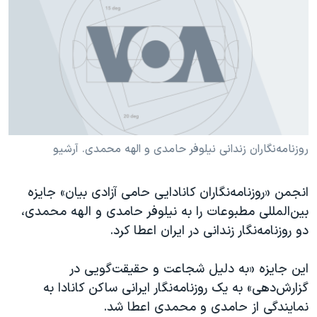
دنبال کنید
مستندها
فرهنگ و زندگی
حقوق شهروندی
انتخابات ریاست جمهوری آمریکا ۲۰۲۴
اقتصادی
حمله جمهوری اسلامی به اسرائیل
رمز مهسا
علم و فناوری
زبانهای مختلف
اسرائیل در جنگ
ورزش زنان در ایران
گالری عکس
اعتراضات زن، زندگی، آزادی
روزنامه‌نگاران زندانی نیلوفر حامدی و الهه محمدی‌. آرشیو
آرشیو پخش زنده
مجموعه مستندهای دادخواهی
انجمن «روزنامه‌نگاران کانادایی حامی آزادی بیان» جایزه
تریبونال مردمی آبان ۹۸
بین‌المللی مطبوعات را به نیلوفر حامدی و الهه محمدی،
دادگاه حمید نوری
دو روزنامه‌نگار زندانی در ایران اعطا کرد.
چهل سال گروگان‌گیری
این جایزه «به دلیل شجاعت و حقیقت‌گویی در
قانون شفافیت دارائی کادر رهبری ایران
گزارش‌دهی» به یک روزنامه‌نگار ایرانی ساکن کانادا به
اعتراضات مردمی آبان ۹۸
نمایندگی از حامدی و محمدی اعطا شد.