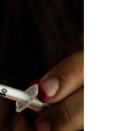
مستندها
فرهنگ و زندگی
حقوق شهروندی
انتخابات ریاست جمهوری آمریکا ۲۰۲۴
اقتصادی
حمله جمهوری اسلامی به اسرائیل
رمز مهسا
علم و فناوری
اسرائیل در جنگ
ورزش زنان در ایران
گالری عکس
اعتراضات زن، زندگی، آزادی
آرشیو پخش زنده
مجموعه مستندهای دادخواهی
تریبونال مردمی آبان ۹۸
دادگاه حمید نوری
چهل سال گروگان‌گیری
قانون شفافیت دارائی کادر رهبری ایران
اعتراضات مردمی آبان ۹۸
اسرائیل در جنگ