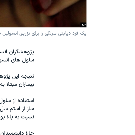
نرگس محمدی برنده جایزه نوبل صلح
همایش محافظه‌کاران آمریکا «سی‌پک»
صفحه‌های ویژه
یک فرد دیابتی سرنگی را برای تزریق انسولین ب
سفر پرزیدنت ترامپ به چین
پژوهشگران انست
سلول های انسول
نتیجه این پژوه
بیماران مبتلا ب
استفاده از سلول
ساز از استم سل 
نسبت به بالا ب
حالا دانشمندان