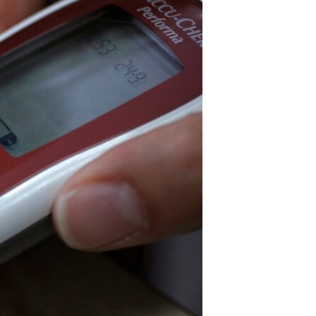
مستندها
فرهنگ و زندگی
حقوق شهروندی
انتخابات ریاست جمهوری آمریکا ۲۰۲۴
اقتصادی
حمله جمهوری اسلامی به اسرائیل
رمز مهسا
علم و فناوری
اسرائیل در جنگ
ورزش زنان در ایران
گالری عکس
اعتراضات زن، زندگی، آزادی
آرشیو پخش زنده
مجموعه مستندهای دادخواهی
تریبونال مردمی آبان ۹۸
دادگاه حمید نوری
چهل سال گروگان‌گیری
قانون شفافیت دارائی کادر رهبری ایران
اعتراضات مردمی آبان ۹۸
اسرائیل در جنگ