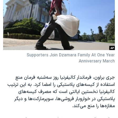
دنبال کنید
مستندها
فرهنگ و زندگی
حقوق شهروندی
انتخابات ریاست جمهوری آمریکا ۲۰۲۴
اقتصادی
حمله جمهوری اسلامی به اسرائیل
رمز مهسا
علم و فناوری
زبانهای مختلف
اسرائیل در جنگ
ورزش زنان در ایران
گالری عکس
اعتراضات زن، زندگی، آزادی
Supporters Join Dzamara Family At One Year
Anniversary March
آرشیو پخش زنده
مجموعه مستندهای دادخواهی
تریبونال مردمی آبان ۹۸
جری براون، فرماندار کالیفرنیا روز سه‌شنبه فرمان منع
دادگاه حمید نوری
استفاده از کیسه‌های پلاستیکی را امضا کرد. به این ترتیب
چهل سال گروگان‌گیری
کالیفرنیا نخستین ایالتی است که مصرف کیسه‌های
پلاستیکی در خواروبار فروشی‌ها، سوپرمارکت‌ها و دیگر
قانون شفافیت دارائی کادر رهبری ایران
مغازه‌ها را منع می‌کند.
اعتراضات مردمی آبان ۹۸