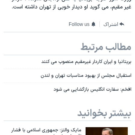
دنبال کنید
غیر مقیم، می گوید او دیدار خوبی از تهران داشته است.
مستندها
فرهنگ و زندگی
حقوق شهروندی
انتخابات ریاست جمهوری آمریکا ۲۰۲۴
اشتراک
Follow us
اقتصادی
حمله جمهوری اسلامی به اسرائیل
رمز مهسا
علم و فناوری
مطالب مرتبط
زبانهای مختلف
اسرائیل در جنگ
ورزش زنان در ایران
گالری عکس
اعتراضات زن، زندگی، آزادی
بریتانیا و ایران کاردار غیرمقیم منصوب می کنند
آرشیو پخش زنده
مجموعه مستندهای دادخواهی
استقبال مجلس از بهبود مناسبات تهران و لندن
تریبونال مردمی آبان ۹۸
افخم: سفارت انگلیس بازگشایی می شود
دادگاه حمید نوری
چهل سال گروگان‌گیری
بیشتر بخوانید
قانون شفافیت دارائی کادر رهبری ایران
اعتراضات مردمی آبان ۹۸
مایک والتز: جمهوری اسلامی با فشار