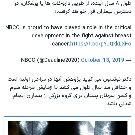
اسرائیل در جنگ
طول ۸ سال آینده، از طریق داروخانه ها یا پزشکان، در
دسترس بیماران قرار خواهد گرفت.»
نرگس محمدی برنده جایزه نوبل صلح
همایش محافظه‌کاران آمریکا «سی‌پک»
NBCC is proud to have played a role in the critical
صفحه‌های ویژه
development in the fight against breast
cancer.
https://t.co/pYUQkkLXFo
سفر پرزیدنت ترامپ به چین
October 13, 2019
— NBCC (@Deadline2020)
دکتر نوتسون می گوید پژوهش آنها در مراحل اولیه است
و حداقل سه سال طول می کشد تا آزمایش مرحله سوم
واکسن سرطان پستان برای گروه بزرگی از بیماران انجام
شدنی باشد.