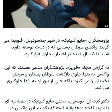
دنبال کنید
مستندها
فرهنگ و زندگی
حقوق شهروندی
انتخابات ریاست جمهوری آمریکا ۲۰۲۴
اقتصادی
حمله جمهوری اسلامی به اسرائیل
رمز مهسا
علم و فناوری
زبانهای مختلف
پژوهشگران «مایو کلینیک» در شهر جکسونویل، فلوریدا می
اسرائیل در جنگ
ورزش زنان در ایران
گویند واکسن سرطان پستانی که در دست توسعه دارند،
گالری عکس
اعتراضات زن، زندگی، آزادی
شاید تا ۸ سال آینده در اختیار بیماران قرار گیرد.
آرشیو پخش زنده
مجموعه مستندهای دادخواهی
به گزارش مجله «فوربز»، پژوهشگران مدعی هستند که این
تریبونال مردمی آبان ۹۸
واکسن نه تنها جلوی بازگشت سرطان پستان و سرطان
دادگاه حمید نوری
تخمدان را می گیرد، بلکه حتی از بروز اولیه آنها جلوگیری
چهل سال گروگان‌گیری
می کند.
قانون شفافیت دارائی کادر رهبری ایران
دکتر کیث ال. نوتسون، محقق مایو کلینیک در مصاحبه ای
اعتراضات مردمی آبان ۹۸
با فوربز گفت: «معقولانه است که بگوییم این واکسن در