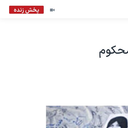
پخش زنده
محکوم