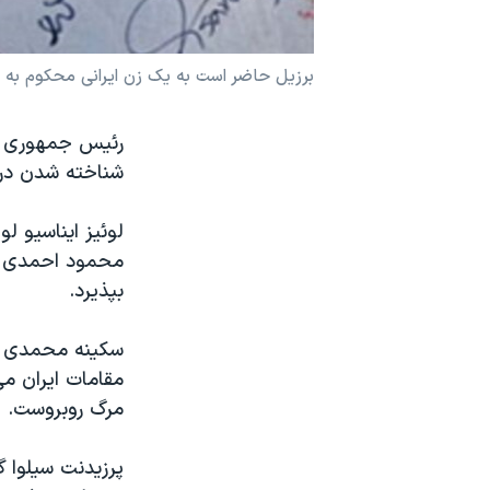
نرگس محمدی برنده جایزه نوبل صلح
همایش محافظه‌کاران آمریکا «سی‌پک»
برزيل حاضر است به يک زن ايرانی محکوم به 
صفحه‌های ویژه
رئيس جمهوری بر
سفر پرزیدنت ترامپ به چین
شناخته شدن در 
لوئيز ايناسيو ل
محمود احمدی نژ
بپذيرد.
مقامات ايران می
مرگ روبروست.
پرزيدنت سيلوا گ