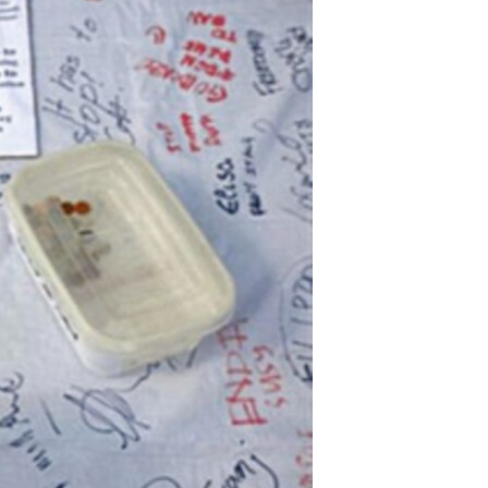
مستندها
فرهنگ و زندگی
حقوق شهروندی
انتخابات ریاست جمهوری آمریکا ۲۰۲۴
اقتصادی
حمله جمهوری اسلامی به اسرائیل
رمز مهسا
علم و فناوری
اسرائیل در جنگ
ورزش زنان در ایران
گالری عکس
اعتراضات زن، زندگی، آزادی
آرشیو پخش زنده
مجموعه مستندهای دادخواهی
تریبونال مردمی آبان ۹۸
دادگاه حمید نوری
چهل سال گروگان‌گیری
قانون شفافیت دارائی کادر رهبری ایران
اعتراضات مردمی آبان ۹۸
اسرائیل در جنگ