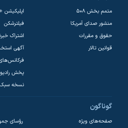
متمم بخش ۵۰۸
اپلیکیشن +VOA
منشور صدای آمریکا
فیلترشکن
حقوق و مقررات
اشتراک خبرن
قوانین تالار
آگهی استخد
فرکانس‌های 
پخش رادیو
یادگیری زبان انگلیسی
نسخه سبک 
دنبال کنید
گوناگون
صفحه‌های ویژه
رؤسای جمهو