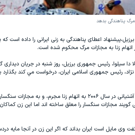
مرگ پناهندگی بدهد
زيل،پيشنهاد اعطای پناهندگی به زنی ايرانی را داده است که 
اتهام زنا به مجازات مرگ محکوم شده است.
ولا دا سيلوا، رئيس جمهوری برزيل، روز شنبه در جريان دیداری گ
اد، رئيس جمهوری اسلامی ايران، درخواست مي کند بگذارد برز
سکينه محمدی آشتيانی در سال ۲۰۰۶ به اتهام زنا مجرم، و به مجاز
 گويند مجازات سنگسار را معلق ساخته اند اما اين زن کماکان 
فت وی مايل است ايران بداند که اگر اين زن در آنجا مايه درد