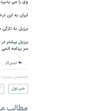
وی را می پذيرد.
ايران به اين د
برزيل به تازگی 
برزيل پيشتر در 
سر برنامه اتمی 
اشتراک
همچنبن ببینید:
خبر اول
گ
مطالب مر