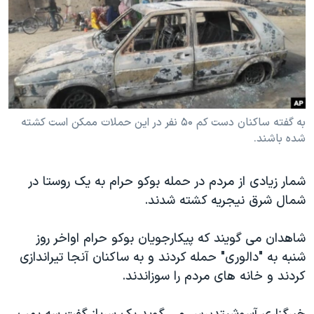
دنبال کنید
مستندها
فرهنگ و زندگی
حقوق شهروندی
انتخابات ریاست جمهوری آمریکا ۲۰۲۴
اقتصادی
حمله جمهوری اسلامی به اسرائیل
رمز مهسا
علم و فناوری
زبانهای مختلف
اسرائیل در جنگ
ورزش زنان در ایران
به گفته ساکنان دست کم ۵۰ نفر در این حملات ممکن است کشته
شده باشند.
گالری عکس
اعتراضات زن، زندگی، آزادی
آرشیو پخش زنده
مجموعه مستندهای دادخواهی
شمار زیادی از مردم در حمله بوکو حرام به یک روستا در
تریبونال مردمی آبان ۹۸
شمال شرق نیجریه کشته شدند.
دادگاه حمید نوری
شاهدان می گویند که پیکارجویان بوکو حرام اواخر روز
چهل سال گروگان‌گیری
شنبه به "دالوری" حمله کردند و به ساکنان آنجا تیراندازی
قانون شفافیت دارائی کادر رهبری ایران
کردند و خانه های مردم را سوزاندند.
اعتراضات مردمی آبان ۹۸