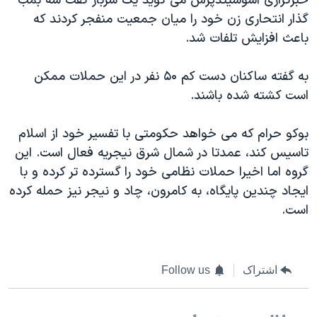
خبرگزاری آسوشیتدپرس می گوید یک سرباز گفت سه بمب
اسرائیل در جنگ
گذار انتحاری زن خود را میان جمعیت منفجر کردند که
نرگس محمدی برنده جایزه نوبل صلح
باعث افزایش تلفات شد.
همایش محافظه‌کاران آمریکا «سی‌پک»
به گفته ساکنان دست کم ۵۰ نفر در این حملات ممکن
صفحه‌های ویژه
است کشته شده باشند.
سفر پرزیدنت ترامپ به چین
بوکو حرام که می خواهد حکومتی با تفسیر خود از اسلام
تاسیس کند، عمدتا در شمال شرق نیجریه فعال است. این
گروه اما اخیرا حملات نظامی خود را گسترده تر کرده و با
ایجاد چندین پایگاه، به کامرون، چاد و نیجر نیز حمله کرده
است.
اشتراک
Follow us