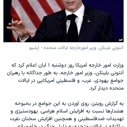
دنبال کنید
مستندها
فرهنگ و زندگی
حقوق شهروندی
انتخابات ریاست جمهوری آمریکا ۲۰۲۴
اقتصادی
حمله جمهوری اسلامی به اسرائیل
رمز مهسا
علم و فناوری
زبانهای مختلف
اسرائیل در جنگ
ورزش زنان در ایران
آنتونی بلینکن، وزیر امورخارجه ایالات متحده - آرشیو
گالری عکس
اعتراضات زن، زندگی، آزادی
وزارت امور خارجه آمریکا روز دوشنبه ۱ آبان اعلام کرد که
آرشیو پخش زنده
مجموعه مستندهای دادخواهی
آنتونی بلینکن، وزیر امور خارجه، به طور جداگانه با رهبران
تریبونال مردمی آبان ۹۸
جوامع یهودی، عرب، و فلسطینی آمریکایی در ایالات
متحده دیدار کرد.
دادگاه حمید نوری
چهل سال گروگان‌گیری
به گزارش رویترز، روی آوردن به این جوامع در بحبوحه
قانون شفافیت دارائی کادر رهبری ایران
هشدارها نسبت به افزایش اسلام هراسی، یهودستیزی و
تهدیدات ضدفلسطینی و همچنین افزایش سخنان نفرت
اعتراضات مردمی آبان ۹۸
پراکنانه در ایالات متحده به دلیل جنگ در خاورمیانه