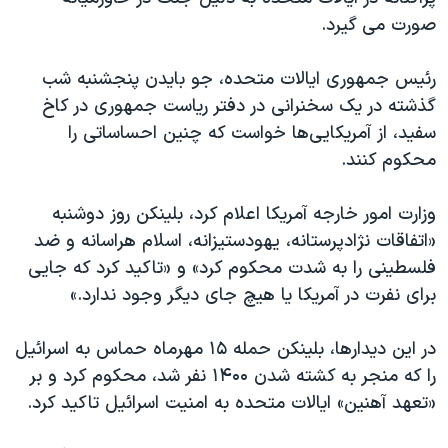
اسرائیل در جنگ
صورت می گیرد.
نرگس محمدی برنده جایزه نوبل صلح
رئیس جمهوری ایالات متحده، جو بایدن پنجشنبه شب
همایش محافظه‌کاران آمریکا «سی‌پک»
گذشته در یک سخنرانی در دفتر ریاست جمهوری در کاخ
صفحه‌های ویژه
سفید، از آمریکایی‌ها خواست که چنین احساساتی را
سفر پرزیدنت ترامپ به چین
محکوم کنند.
وزارت امور خارجه آمریکا اعلام کرد، بلینکن روز دوشنبه
«اتفاقات نژادپرستانه، یهودستیزانه، اسلام هراسانه و ضد
فلسطینی را به شدت محکوم کرد» و «تاکید کرد که جایی
برای نفرت در آمریکا یا هیچ جای دیگر وجود ندارد.»
در این دیدارها، بلینکن حمله ۱۵ مهرماه حماس به اسرائیل
را که منجر به کشته شدن ۱۴۰۰ نفر شد، محکوم کرد و بر
«تعهد آهنین» ایالات متحده به امنیت اسرائیل تاکید کرد.