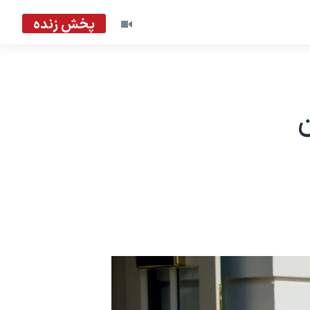
پخش زنده
ن