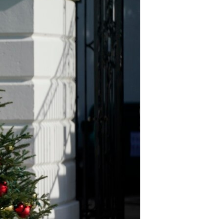
مستندها
فرهنگ و زندگی
حقوق شهروندی
انتخابات ریاست جمهوری آمریکا ۲۰۲۴
اقتصادی
حمله جمهوری اسلامی به اسرائیل
رمز مهسا
علم و فناوری
اسرائیل در جنگ
ورزش زنان در ایران
گالری عکس
اعتراضات زن، زندگی، آزادی
آرشیو پخش زنده
مجموعه مستندهای دادخواهی
تریبونال مردمی آبان ۹۸
دادگاه حمید نوری
چهل سال گروگان‌گیری
قانون شفافیت دارائی کادر رهبری ایران
اعتراضات مردمی آبان ۹۸
اسرائیل در جنگ