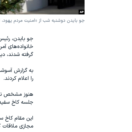
نرگس محمدی برنده جایزه نوبل صلح
همایش محافظه‌کاران آمریکا «سی‌پک»
جو بایدن دوشنبه شب از «امنیت مردم یهود، ا
صفحه‌های ویژه
سفر پرزیدنت ترامپ به چین
گرفته شدند، دید
به گزارش آسوشی
را اعلام کردند.
هنوز مشخص نیست
جلسه کاخ سفید
این مقام کاخ سف
مجازی ملاقات ک