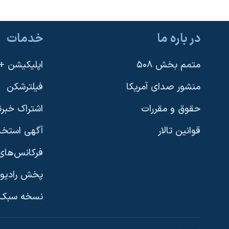
در باره ما
خدمات
متمم بخش ۵۰۸
اپلیکیشن +VOA
منشور صدای آمریکا
فیلترشکن
حقوق و مقررات
اشتراک خبرن
قوانین تالار
آگهی استخد
فرکانس‌های 
پخش رادیو
یادگیری زبان انگلیسی
نسخه سبک 
دنبال کنید