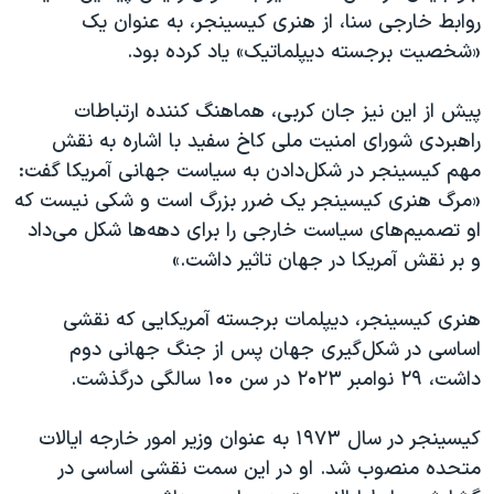
اسرائیل در جنگ
روابط خارجی سنا، از هنری کیسینجر، به عنوان یک
نرگس محمدی برنده جایزه نوبل صلح
«شخصیت برجسته دیپلماتیک» یاد کرده بود.
همایش محافظه‌کاران آمریکا «سی‌پک»
پیش از این نیز جان کربی، هماهنگ کننده ارتباطات
صفحه‌های ویژه
راهبردی شورای امنیت ملی کاخ سفید با اشاره به نقش
سفر پرزیدنت ترامپ به چین
مهم کیسینجر در شکل‌دادن به سیاست جهانی آمریکا گفت:
«مرگ هنری کیسینجر یک ضرر بزرگ است و شکی نیست که
او تصمیم‌های سیاست خارجی را برای دهه‌ها شکل می‌داد
و بر نقش آمریکا در جهان تاثیر داشت.»
هنری کیسینجر، دیپلمات برجسته آمریکایی که نقشی
اساسی در شکل‌گیری جهان پس از جنگ جهانی دوم
داشت، ۲۹ نوامبر ۲۰۲۳ در سن ۱۰۰ سالگی درگذشت.
کیسینجر در سال ۱۹۷۳ به عنوان وزیر امور خارجه ایالات
متحده منصوب شد. او در این سمت نقشی اساسی در