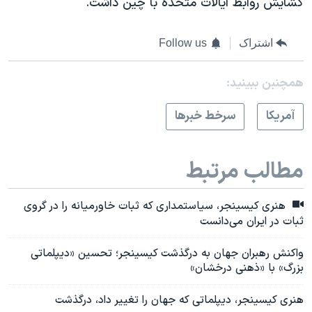
گشایش روابط ایالات متحده با چین داشت.
اشتراک
Follow us
همچنبن ببینید:
آمريکا
سرخط خبرها
مطالب مرتبط
هنری کیسینجر، سیاستمداری که ثبات خاورمیانه را در گروی
ثبات در ایران می‌دانست
واکنش رهبران جهان به درگذشت کیسینجر؛ تحسین «دیپلماتی
بزرگ» با «ذهنی درخشان»
هنری کیسینجر، دیپلماتی که جهان را تغییر داد، درگذشت