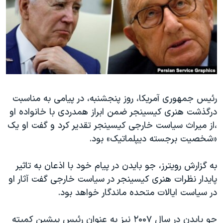
دنبال کنید
مستندها
فرهنگ و زندگی
حقوق شهروندی
انتخابات ریاست جمهوری آمریکا ۲۰۲۴
اقتصادی
حمله جمهوری اسلامی به اسرائیل
رمز مهسا
علم و فناوری
زبانهای مختلف
اسرائیل در جنگ
ورزش زنان در ایران
رئیس جمهوری آمریکا، روز پنجشنبه، در پیامی به مناسبت
گالری عکس
اعتراضات زن، زندگی، آزادی
درگذشت هنری کیسینجر ضمن ابراز همدردی با خانواده او
آرشیو پخش زنده
مجموعه مستندهای دادخواهی
،از میراث سیاست خارجی کیسینجر تقدیر کرد و گفت او یک
تریبونال مردمی آبان ۹۸
«شخصیت برجسته دیپلماتیک» بود.
دادگاه حمید نوری
به گزارش رویترز، جو بایدن در پیام خود با اذعان به تاثیر
چهل سال گروگان‌گیری
پایدار نظرات هنری کیسینجر در سیاست خارجی گفت آثار او
قانون شفافیت دارائی کادر رهبری ایران
در سیاست ایالات متحده ماندگار خواهد بود.
اعتراضات مردمی آبان ۹۸
جو بایدن در سال ۲۰۰۷ نیز به عنوان رئیس پیشین کمیته