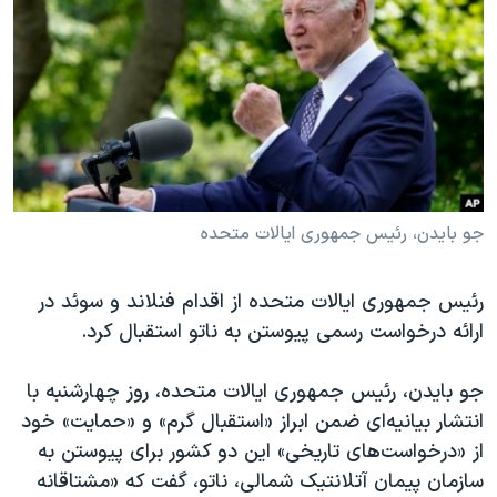
دنبال کنید
مستندها
فرهنگ و زندگی
حقوق شهروندی
انتخابات ریاست جمهوری آمریکا ۲۰۲۴
اقتصادی
حمله جمهوری اسلامی به اسرائیل
رمز مهسا
علم و فناوری
زبانهای مختلف
اسرائیل در جنگ
ورزش زنان در ایران
گالری عکس
اعتراضات زن، زندگی، آزادی
جو بایدن،‌ رئیس جمهوری ایالات متحده
آرشیو پخش زنده
مجموعه مستندهای دادخواهی
رئیس جمهوری ایالات متحده از اقدام فنلاند و سوئد در
تریبونال مردمی آبان ۹۸
ارائه درخواست رسمی پیوستن به ناتو استقبال کرد.
دادگاه حمید نوری
چهل سال گروگان‌گیری
جو بایدن،‌ رئیس جمهوری ایالات متحده، روز چهارشنبه با
انتشار بیانیه‌ای ضمن ابراز «استقبال گرم» و «حمایت» خود
قانون شفافیت دارائی کادر رهبری ایران
از «درخواست‌های تاریخی» این دو کشور برای پیوستن به
اعتراضات مردمی آبان ۹۸
سازمان پیمان آتلانتیک شمالی، ناتو، گفت که «مشتاقانه