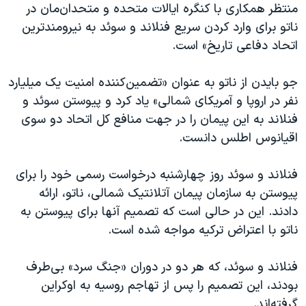
اسرائیل در جنگ
منتظر همکاری با کنگره ایالات متحده و متحدان‌مان در
ناتو برای وارد کردن سریع فنلاند و سوئد به نیرومندترین
نرگس محمدی برنده جایزه نوبل صلح
اتحاد دفاعی تاریخ» است.
همایش محافظه‌کاران آمریکا «سی‌پک»
صفحه‌های ویژه
جو بایدن از ناتو به عنوان «تضمین‌کننده امنیت یک میلیارد
نفر در اروپا و آمریکای شمالی» یاد کرد و پیوستن سوئد و
سفر پرزیدنت ترامپ به چین
فنلاند به این پیمان را در جهت منافع کل اتحاد دو سوی
اقیانوس اطلس دانست.
فنلاند و سوئد روز چهارشنبه درخواست رسمی خود را برای
پیوستن به سازمان پیمان آتلانتیک شمالی، ناتو، ارائه
دادند. این در حالی است که تصمیم آنها برای پیوستن به
ناتو با اعتراض ترکیه مواجه شده است.
فنلاند و سوئد، که هر دو در دوران «جنگ سرد» بی‌طرف
بودند، این تصمیم را پس از تهاجم روسیه به اوکراین
گرفته‌اند.