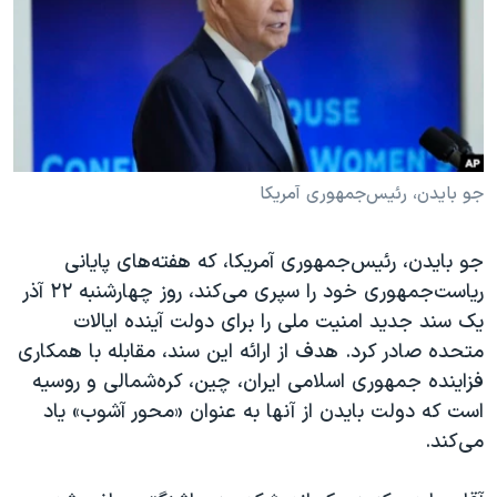
دنبال کنید
مستندها
فرهنگ و زندگی
حقوق شهروندی
انتخابات ریاست جمهوری آمریکا ۲۰۲۴
اقتصادی
حمله جمهوری اسلامی به اسرائیل
رمز مهسا
علم و فناوری
زبانهای مختلف
اسرائیل در جنگ
ورزش زنان در ایران
جو بایدن، رئیس‌جمهوری آمریکا
گالری عکس
اعتراضات زن، زندگی، آزادی
جو بایدن، رئیس‌جمهوری آمریکا، که هفته‌های پایانی
آرشیو پخش زنده
مجموعه مستندهای دادخواهی
ریاست‌جمهوری خود را سپری می‌کند، روز چهارشنبه ۲۲ آذر
تریبونال مردمی آبان ۹۸
یک سند جدید امنیت ملی را برای دولت آینده ایالات
دادگاه حمید نوری
متحده صادر کرد. هدف از ارائه این سند، مقابله با همکاری
فزاینده جمهوری اسلامی ایران، چین، کره‌شمالی و روسیه
چهل سال گروگان‌گیری
است که دولت بایدن از آنها به عنوان «محور آشوب» یاد
قانون شفافیت دارائی کادر رهبری ایران
می‌کند.
اعتراضات مردمی آبان ۹۸