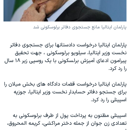
دنبال کنید
مستندها
فرهنگ و زندگی
حقوق شهروندی
انتخابات ریاست جمهوری آمریکا ۲۰۲۴
پارلمان ايتاليا مانع جستجوی دفاتر برلوسکونی شد
اقتصادی
حمله جمهوری اسلامی به اسرائیل
رمز مهسا
علم و فناوری
زبانهای مختلف
پارلمان ايتاليا درخواست دادستانها برای جستجوی دفاتر
اسرائیل در جنگ
ورزش زنان در ایران
نخست وزير ایتالیا، سیلویو برلوسکونی ، جهت تحقيق
گالری عکس
اعتراضات زن، زندگی، آزادی
پيرامون ادعای آمیزش برلسکونی با يک روسپی زير ۱۸ سال
را رد کرد.
آرشیو پخش زنده
مجموعه مستندهای دادخواهی
تریبونال مردمی آبان ۹۸
پارلمان ايتاليا درخواست قضات دادگاه های بخش ميلان را
دادگاه حمید نوری
برای جستجو دفاتر حسابدار نخست وزير ایتالیا، جوزپه
اسپينلی را رد کرد.
چهل سال گروگان‌گیری
قانون شفافیت دارائی کادر رهبری ایران
اسپينلی مظنون به پرداخت پول از طرف برلوسکونی به
اعتراضات مردمی آبان ۹۸
تعدادی زن جوان از جمله دختر مراکشی، کریمه المحروق،