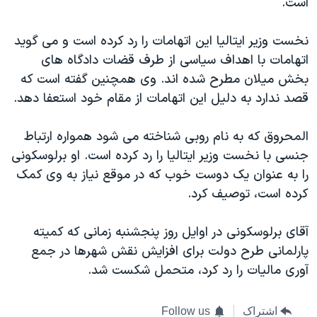
است.
اسرائیل در جنگ
نرگس محمدی برنده جایزه نوبل صلح
نخست وزير ایتالیا اين اتهامات را رد کرده است و می گوید
همایش محافظه‌کاران آمریکا «سی‌پک»
اتهامات با اهداف سیاسی از طرف قضات دادگاه های
بخش ميلان مطرح شده اند. وی همچنين گفته است که
صفحه‌های ویژه
قصد ندارد به دليل اين اتهامات از مقام خود استعفا دهد.
سفر پرزیدنت ترامپ به چین
المحروق که به نام روبی شناخته می شود همواره ارتباط
جنسی با نخست وزیر ایتالیا را رد کرده است. او برلوسکونی
را به عنوان یک دوست خوب که در موقع نیاز به وی کمک
کرده است، توصیف کرد.
آقای برلوسکونی در اوايل روز پنجشنبه زمانی که کمیته
پارلمانی طرح دولت برای افزايش نقش شهرها در جمع
آوری ماليات را رد کرد، متحمل شکست شد.
اشتراک
Follow us