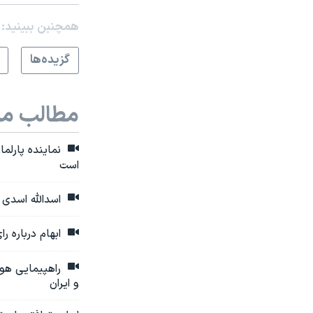
همچنبن ببینید:
گزيده‌ها
مطالب مر
نماینده پارلما
است
اسدالله اسدی د
ابهام درباره ر
راهپیمایی هواد
و ایران