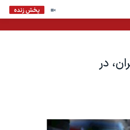
پخش زنده
ان، در