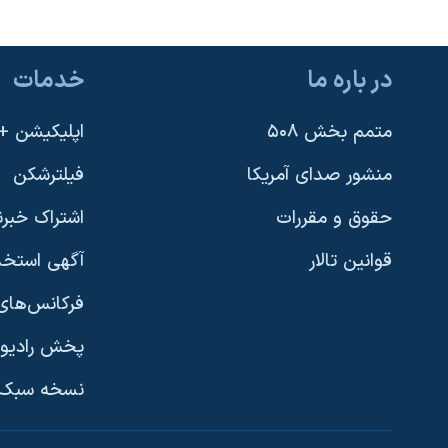
در باره ما
خدمات
متمم بخش ۵۰۸
اپلیکیشن +VOA
منشور صدای آمریکا
فیلترشکن
حقوق و مقررات
اشتراک خبرن
قوانین تالار
آگهی استخد
فرکانس‌های 
پخش رادیو
یادگیری زبان انگلیسی
نسخه سبک 
دنبال کنید