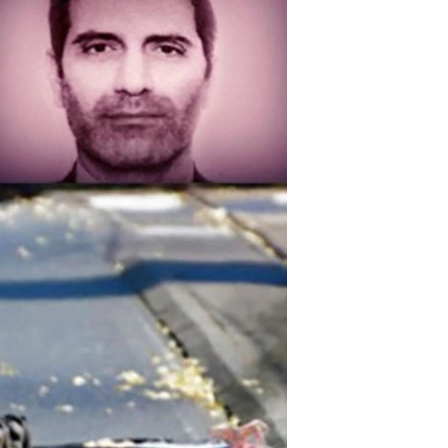
مستندها
فرهنگ و زندگی
حقوق شهروندی
انتخابات ریاست جمهوری آمریکا ۲۰۲۴
اقتصادی
حمله جمهوری اسلامی به اسرائیل
رمز مهسا
علم و فناوری
اسرائیل در جنگ
ورزش زنان در ایران
گالری عکس
اعتراضات زن، زندگی، آزادی
آرشیو پخش زنده
مجموعه مستندهای دادخواهی
تریبونال مردمی آبان ۹۸
دادگاه حمید نوری
چهل سال گروگان‌گیری
قانون شفافیت دارائی کادر رهبری ایران
اعتراضات مردمی آبان ۹۸
اسرائیل در جنگ