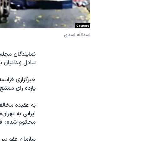
نرگس محمدی برنده جایزه نوبل صلح
همایش محافظه‌کاران آمریکا «سی‌پک»
صفحه‌های ویژه
اسدالله اسدی
سفر پرزیدنت ترامپ به چین
نمایندگان مجلس
تبادل زندانیان 
یازده رای ممتنع
به عقیده مخالفا
ایرانی به تهران
محکوم شده» فر