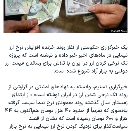
دنبال کنید
مستندها
فرهنگ و زندگی
حقوق شهروندی
انتخابات ریاست جمهوری آمریکا ۲۰۲۴
اقتصادی
حمله جمهوری اسلامی به اسرائیل
رمز مهسا
علم و فناوری
زبانهای مختلف
یک خبرگزاری حکومتی از آغاز روند خزنده افزایش نرخ ارز
اسرائیل در جنگ
ورزش زنان در ایران
نیمایی در ماه‌های اخیر خبر داده و نوشته است که پروژه
گالری عکس
اعتراضات زن، زندگی، آزادی
تک نرخی کردن ارز در ایران با تلاش برای رساندن قیمت ارز
آرشیو پخش زنده
مجموعه مستندهای دادخواهی
دولتی به بازار آزاد شروع شده است.
تریبونال مردمی آبان ۹۸
خبرگزاری تسنیم، وابسته به نهادهای امنیتی در گزارشی از
دادگاه حمید نوری
روند تک نرخی شدن ارز در ایران نوشته است: «از ابتدای
چهل سال گروگان‌گیری
زمستان سال گذشته روند صعودی نرخ نیما سرعت گرفته
به‌نحوی که تقریباً از حدود ۴۰ هزار تومان هم‌اکنون به ۴۴
قانون شفافیت دارائی کادر رهبری ایران
هزار و ۶۰۰ تومان رسیده است که نشان از قصد
اعتراضات مردمی آبان ۹۸
سیاست‌گذار برای نزدیک کردن نرخ ارز نیمایی به نرخ بازار