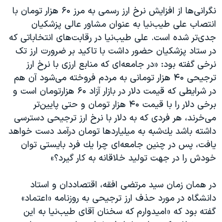
نگرانی‌ها از افزایش نرخ ارز رسمی به مرز ۶۰ هزار تومان با
انتصاب علی طیب‌نیا به عنوان مشاور عالی پزشکیان
جدی‌تر شده است. علی طيب‌نيا در رقابت‌های انتخاباتی که
در ستاد پزشکیان حضور داشت با تاکید بر ضرورت ارز تک
نرخی گفته بود: «در جامعه‌ای كه منابع ارزی با نرخ ارز
ترجيحی ۴۰ هزار تومانی به مردم فروخته می‌شود آن هم
در شرايطی كه قيمت دلار در بازار آزاد ۶۰ هزارتومان است و
برخی دلار را با قيمت ۴۰ هزار تومان و حتی پايين‌تر
می‌خرند، هر فردی كه به دلار با نرخ ارز ترجيحی دسترسی
داشته باشد يك‌شبه به ميلياردها تومان درآمد دست خواهد
يافت، پس در چنين جامعه‌ای چرا يك فرد بايستی توان
خودش را در جهت توليد خلاقانه به كار گيرد؟»
در همان زمان سيد مرتضی افقه، اقتصاددان و استاد
دانشگاه در مورد حذف ارز ترجيحی به روزنامه «اعتماد»
گفته بود که «اميدوارم كه سخنان آقای طيب‌نيا به اين