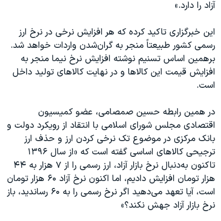
اسرائیل در جنگ
آزاد را دارد.»
نرگس محمدی برنده جایزه نوبل صلح
این خبرگزاری تاکید کرده که هر افزایش نرخی در نرخ ارز
همایش محافظه‌کاران آمریکا «سی‌پک»
رسمی کشور طبیعتاً منجر به گران‌شدن واردات خواهد شد.
صفحه‌های ویژه
برهمین اساس تسنیم نوشته افزایش نرخ نیما منجر به
افزایش قیمت این کالاها و در نهایت کالاهای تولید داخل
سفر پرزیدنت ترامپ به چین
است.
در همین رابطه حسین صمصامی، عضو کمیسیون
اقتصادی مجلس شورای اسلامی با انتقاد از رویکرد دولت و
بانک مرکزی در موضوع تک نرخی کردن ارز و حذف ارز
ترجیحی کالاهای اساسی گفته است که «از سال ۱۳۹۶
تاکنون به‌دنبال نرخ بازار آزاد، ارز رسمی را از ۷ هزار به ۴۴
هزار تومان افزایش دادیم، اما اکنون نرخ آزاد ۶۰ هزار تومان
است، آیا تعهد می‌دهید اگر نرخ رسمی را به ۶۰ رساندید، باز
نرخ بازار آزاد جهش نکند؟»