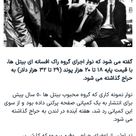
دنبال کنید
مستندها
فرهنگ و زندگی
حقوق شهروندی
انتخابات ریاست جمهوری آمریکا ۲۰۲۴
اقتصادی
حمله جمهوری اسلامی به اسرائیل
رمز مهسا
علم و فناوری
زبانهای مختلف
اسرائیل در جنگ
ورزش زنان در ایران
گالری عکس
اعتراضات زن، زندگی، آزادی
گفته می شود که نوار اجرای گروه راک افسانه ای بیتل ها،
با قیمت پایه ۱۸ تا ۲۰ هزار پوند (۲۹ تا ۳۲ هزار دلار) به
آرشیو پخش زنده
مجموعه مستندهای دادخواهی
حراج گذاشته می شود.
تریبونال مردمی آبان ۹۸
دادگاه حمید نوری
نوار نمونه کاری که گروه محبوب بیتل ها ٥٠ سال پیش
برای انتشار به یک کمپانی صفحه پرکنی داده بود و از سوی
چهل سال گروگان‌گیری
این کمپانی رد شد، هفته آینده در لندن به حراج گذاشته
قانون شفافیت دارائی کادر رهبری ایران
می شود.
اعتراضات مردمی آبان ۹۸
تد اوئن، از اعضای حراجی «فیم بیورو» که کارش بر