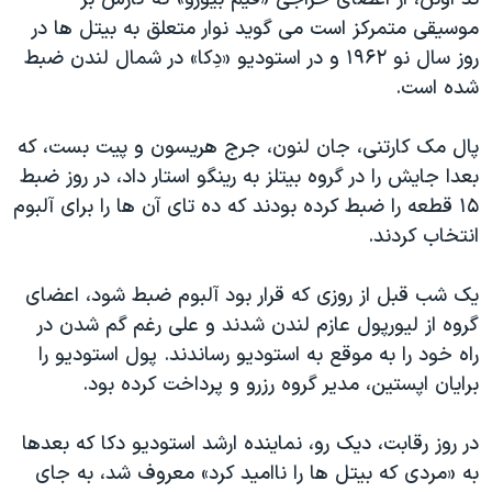
اسرائیل در جنگ
موسیقی متمرکز است می گوید نوار متعلق به بیتل ها در
نرگس محمدی برنده جایزه نوبل صلح
روز سال نو ۱۹۶۲ و در استودیو «دِکا» در شمال لندن ضبط
همایش محافظه‌کاران آمریکا «سی‌پک»
شده است.
صفحه‌های ویژه
پال مک کارتنی، جان لنون، جرج هریسون و پیت بست، که
سفر پرزیدنت ترامپ به چین
بعدا جایش را در گروه بیتلز به رینگو استار داد، در روز ضبط
۱۵ قطعه را ضبط کرده بودند که ده تای آن ها را برای آلبوم
انتخاب کردند.
یک شب قبل از روزی که قرار بود آلبوم ضبط شود، اعضای
گروه از لیورپول عازم لندن شدند و علی رغم گم شدن در
راه خود را به موقع به استودیو رساندند. پول استودیو را
برایان اپستین، مدیر گروه رزرو و پرداخت کرده بود.
در روز رقابت، دیک رو، نماینده ارشد استودیو دکا که بعدها
به «مردی که بیتل ها را ناامید کرد» معروف شد، به جای