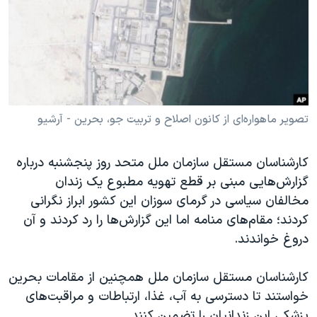
دنبال کنید
مستندها
فرهنگ و زندگی
حقوق شهروندی
انتخابات ریاست جمهوری آمریکا ۲۰۲۴
اقتصادی
حمله جمهوری اسلامی به اسرائیل
رمز مهسا
علم و فناوری
زبانهای مختلف
اسرائیل در جنگ
ورزش زنان در ایران
تصویر ماهواره‌ای از کانون اصلاح و تربیت جو، بحرین - آرشیو
گالری عکس
اعتراضات زن، زندگی، آزادی
کارشناسان مستقل سازمان ملل متحد روز پنجشنبه درباره
آرشیو پخش زنده
مجموعه مستندهای دادخواهی
گزارش‌هایی مبنی بر قطع تهویه مطبوع یک زندان
تریبونال مردمی آبان ۹۸
مخالفان سیاسی در گرمای سوزان این کشور ابراز نگرانی
کردند؛ مقام‌های منامه اما این گزارش‌ها را رد کردند و آن
دادگاه حمید نوری
دروغ خواندند.
چهل سال گروگان‌گیری
قانون شفافیت دارائی کادر رهبری ایران
کارشناسان مستقل سازمان ملل همچنین از مقامات بحرین
خواستند تا دسترسی به آب، غذا، ارتباطات و مراقبت‌های
اعتراضات مردمی آبان ۹۸
پزشکی این زندانیان را تضمین کنند.