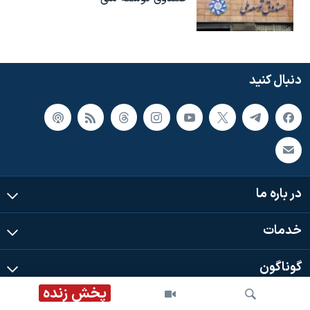
دنبال کنید
در باره ما
خدمات
گوناگون
پخش زنده