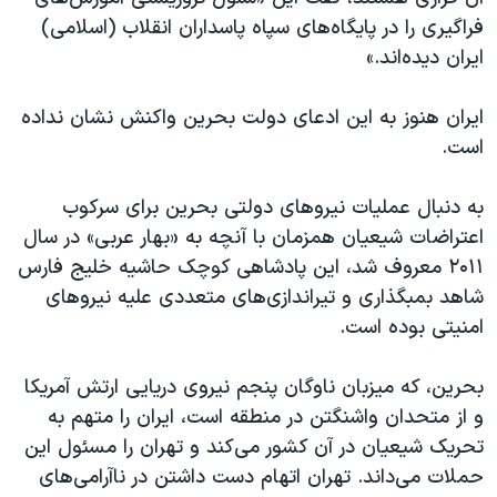
اسرائیل در جنگ
فراگیری را در پایگاه‌های سپاه پاسداران انقلاب (اسلامی)
نرگس محمدی برنده جایزه نوبل صلح
ایران دیده‌اند.»
همایش محافظه‌کاران آمریکا «سی‌پک»
ایران هنوز به این ادعای دولت بحرین واکنش نشان نداده
صفحه‌های ویژه
است.
سفر پرزیدنت ترامپ به چین
به دنبال عملیات نیروهای دولتی بحرین برای سرکوب
اعتراضات شیعیان همزمان با آنچه به «بهار عربی» در سال
۲۰۱۱ معروف شد، این پادشاهی کوچک حاشیه خلیج فارس
شاهد بمبگذاری و تیراندازی‌های متعددی علیه نیروهای
امنیتی بوده است.
بحرین، که میزبان ناوگان پنجم نیروی دریایی ارتش آمریکا
و از متحدان واشنگتن در منطقه است، ایران را متهم به
تحریک شیعیان در آن کشور می‌کند و تهران را مسئول این
حملات می‌داند. تهران اتهام دست داشتن در ناآرامی‌های