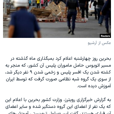
دنبال کنید
مستندها
فرهنگ و زندگی
حقوق شهروندی
انتخابات ریاست جمهوری آمریکا ۲۰۲۴
اقتصادی
حمله جمهوری اسلامی به اسرائیل
رمز مهسا
علم و فناوری
زبانهای مختلف
اسرائیل در جنگ
ورزش زنان در ایران
عکس از آرشیو
گالری عکس
اعتراضات زن، زندگی، آزادی
بحرین روز چهارشنبه اعلام کرد بمبگذاری ماه گذشته در
آرشیو پخش زنده
مجموعه مستندهای دادخواهی
مسیر اتوبوس حامل ماموران پلیس آن کشور، که منجر به
تریبونال مردمی آبان ۹۸
کشته شدن یک افسر پلیس و زخمی شدن ۹ نفر دیگر شد،
از سوی یک گروه شبه نظامی صورت گرفت که توسط ایران
دادگاه حمید نوری
آموزش دیده است.
چهل سال گروگان‌گیری
قانون شفافیت دارائی کادر رهبری ایران
به گزارش خبرگزاری رویترز، وزارت کشور بحرین با اعلام این
که یک نفر از اعضای این گروه دستگیر شده و سایر اعضای
اعتراضات مردمی آبان ۹۸
آن فراری هستند، گفت این «سلول تروریستی آموزش‌های