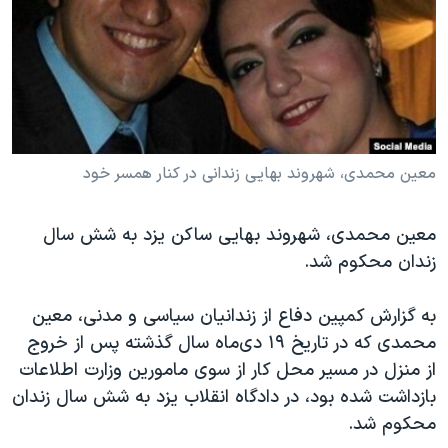
دنبال کنید
مستندها
فرهنگ و زندگی
حقوق شهروندی
انتخابات ریاست جمهوری آمریکا ۲۰۲۴
اقتصادی
حمله جمهوری اسلامی به اسرائیل
رمز مهسا
علم و فناوری
زبانهای مختلف
اسرائیل در جنگ
ورزش زنان در ایران
معین محمدی، شهروند بهایی زندانی در کنار همسر خود
گالری عکس
اعتراضات زن، زندگی، آزادی
معین محمدی، شهروند بهایی ساکن یزد به شش سال
آرشیو پخش زنده
مجموعه مستندهای دادخواهی
زندان محکوم شد.
تریبونال مردمی آبان ۹۸
دادگاه حمید نوری
به گزارش کمپین دفاع از زندانیان سیاسی و مدنی، معین
محمدی که در تاریخ ۱۹ دی‌ماه سال گذشته پس از خروج
چهل سال گروگان‌گیری
از منزل در مسیر محل کار از سوی مامورین وزارت اطلاعات
قانون شفافیت دارائی کادر رهبری ایران
بازداشت شده ‌بود، در دادگاه انقلاب یزد به شش سال زندان
اعتراضات مردمی آبان ۹۸
محکوم شد
.