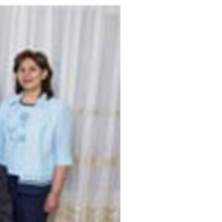
مستندها
فرهنگ و زندگی
حقوق شهروندی
انتخابات ریاست جمهوری آمریکا ۲۰۲۴
اقتصادی
حمله جمهوری اسلامی به اسرائیل
رمز مهسا
علم و فناوری
اسرائیل در جنگ
ورزش زنان در ایران
گالری عکس
اعتراضات زن، زندگی، آزادی
آرشیو پخش زنده
مجموعه مستندهای دادخواهی
تریبونال مردمی آبان ۹۸
دادگاه حمید نوری
چهل سال گروگان‌گیری
قانون شفافیت دارائی کادر رهبری ایران
اعتراضات مردمی آبان ۹۸
اسرائیل در جنگ