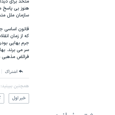
متحد برای دیدار
هنوز بی پاسخ م
سازمان ملل متحد
قانون اساسی جم
سر می برند. به
فرائض مذهبی م
اشتراک
همچنبن ببینید:
خبر اول
گ