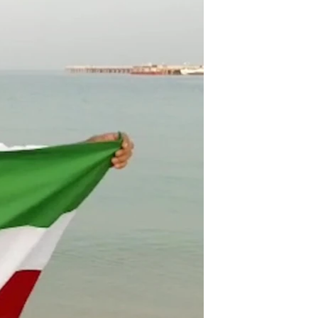
مستندها
فرهنگ و زندگی
حقوق شهروندی
انتخابات ریاست جمهوری آمریکا ۲۰۲۴
اقتصادی
حمله جمهوری اسلامی به اسرائیل
رمز مهسا
علم و فناوری
اسرائیل در جنگ
ورزش زنان در ایران
گالری عکس
اعتراضات زن، زندگی، آزادی
آرشیو پخش زنده
مجموعه مستندهای دادخواهی
تریبونال مردمی آبان ۹۸
دادگاه حمید نوری
چهل سال گروگان‌گیری
قانون شفافیت دارائی کادر رهبری ایران
اعتراضات مردمی آبان ۹۸
اسرائیل در جنگ