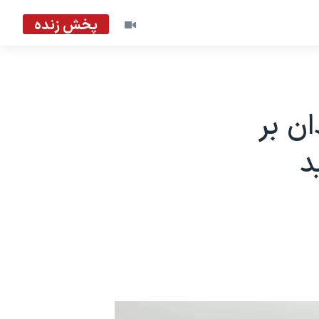
پخش زنده
ن بر
د