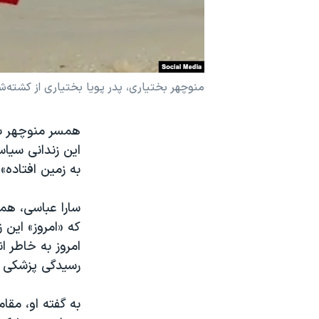
نرگس محمدی برنده جایزه نوبل صلح
همایش محافظه‌کاران آمریکا «سی‌پک»
صفحه‌های ویژه
منوچهر بختیاری، پدر پویا بختیاری از کشته‌‌شدگا
سفر پرزیدنت ترامپ به چین
همسر منوچهر بخت
این زندانی سیاس
به زمین افتاده»
امروز به خاطر ان
رسیدگی پزشکی 
به گفته او، مقا