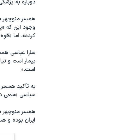
دوباره به پزشکی
همسر منوچهر بخت
وجود این که «پز
کرده»، اما «قوه
سارا عباسی همچ
بیمار است و نی
است.»
به تأکید همسر م
سیاسی «سعی در ا
همسر منوچهر ب
ایران بوده و ه