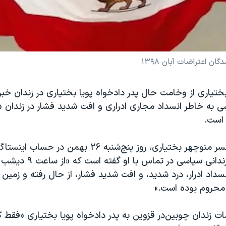
ن اعتراضات آبان‌ ۱۳۹۸
یاری از وخامت حال پدر دادخواه پویا بختیاری در زندان خبر
ی به خاطر انسداد مجاری ادراری و افت شدید فشار در زندان «ا
 است.
سارا عباسی، همسر منوچهر بختیاری، روز پنج‌شنبه ۲۶ به
سداد ادرار، درد شدید، و افت شدید فشار، از حال رفته و زمین اف
محروم بوده است.»
مات زندان چوبین‌در قزوین به پدر دادخواه پویا بختیاری «فقط گف