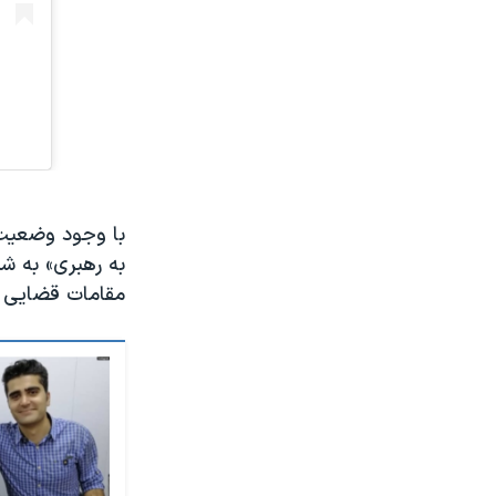
با وجود وضعیت 
به رهبری» به ش
مقامات قضایی او را به «۱۸ سال حبس و ۷۴ ض