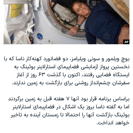
دنبال کنید
مستندها
فرهنگ و زندگی
حقوق شهروندی
انتخابات ریاست جمهوری آمریکا ۲۰۲۴
اقتصادی
حمله جمهوری اسلامی به اسرائیل
رمز مهسا
علم و فناوری
زبانهای مختلف
اسرائیل در جنگ
ورزش زنان در ایران
بوچ ویلمور و سونی ویلیامز، دو فضانورد کهنه‌کار ناسا که با
گالری عکس
اعتراضات زن، زندگی، آزادی
نخستین پرواز آزمایشی فضاپیمای استارلاینر بوئینگ به
آرشیو پخش زنده
مجموعه مستندهای دادخواهی
ایستگاه فضایی رفتند، اکنون با گذشت ۶۳ روز از آغاز
تریبونال مردمی آبان ۹۸
سفرشان چشم‌انداز روشنی برای بازگشت به زمین ندارند.
دادگاه حمید نوری
براساس برنامه قرار بود آنها ۷ هفته قبل به زمین برگردند
چهل سال گروگان‌گیری
اما به گفته ناسا بروز یک اشکال در فضاپیمای استارلاینر
قانون شفافیت دارائی کادر رهبری ایران
بوئینگ بازگشت آنها را احتمالا تا زمستان آینده به تاخیر
خواهد انداخت.
اعتراضات مردمی آبان ۹۸