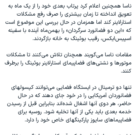
اسرائیل در جنگ
ناسا همچنین اعلام کرد پرتاب بعدی خود را از یک ماه به
نرگس محمدی برنده جایزه نوبل صلح
تعویق انداخته تا زمان بیشتری را صرف رفع مشکلات
استارلاینر کند اما همزمان در حال بررسی این موضوع است
همایش محافظه‌کاران آمریکا «سی‌پک»
که «این دو فضانورد سرگردان» را بهمن‌ماه آینده با سفینه
صفحه‌های ویژه
اسپیس‌ایکس، رقیب بوئینگ به خانه بازگردند.
سفر پرزیدنت ترامپ به چین
مقامات ناسا می‌گویند همچنان تلاش می‌کنند تا مشکلات
موتورها و نشتی‌های فضاپیمای استارلاینر بوئینگ را برطرف
کنند.
تنها دو ترمینال در ایستگاه فضایی می‌توانند کپسولهای
فضانوردان آمریکایی را در خود جای دهند که در حال
حاضر، هر دوی آنها اشغال شده‌اند بنابراین قبل از رسیدن
خدمه بعدی باید یکی از آنها تخلیه شود. روسیه برای
فضاپیماهای سایوز پارکینگهای خاص خود را دارد.