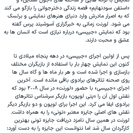
نمایش با ترانه هایی از ساخته های «جول استاین» و
«استفن سودنهایم» قصه زندگی دخترجوانی را بازگو می کند
که به اصرار مادرش وارد دنیای هنرهای نمایشی و برلسک
می شود. لورنت زمانی به خبرگزاری آسوشیتد پرس گفته
بود که نمایش «جیپسی» درباره نیازی است که انسان ها به
عشق و محبت دارند.
پس از اولین اجرای «جیپسی» در دهه پنجاه میلادی تا
کنون این نمایش چهار بار با استفاده از بازیگران مختلف
بازسازی و اجرا شده است و هر بار ماه ها و گاه سال ها
روی صحنه تئاترهای برادوی باقی مانده است. آخرین
اجرای «جیپسی» با حضور «لورنت» در سال ٢٠٠٨ بود که
نقش اول آن را «پتی لوپون» بازیگر سرشناس تئاترهای
برادوی ایفا می کرد. این اجرا برای لوپون و دو بازیگر دیگر
نقش های اصلی جایزه معتبر «تونی» را به همراه داشت.
لورنت در همین سال نامزد دریافت جایزه تونی بهترین
کارگردان سال شد اما نتوانست این جایزه را به دست آورد: