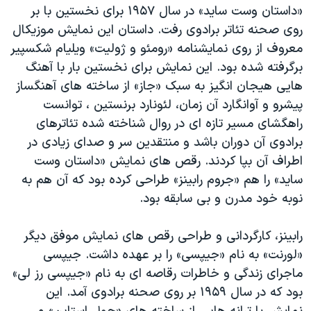
اسرائیل در جنگ
«داستان وست ساید» در سال ١٩۵٧ برای نخستین با بر
روی صحنه تئاتر برادوی رفت. داستان این نمایش موزیکال
نرگس محمدی برنده جایزه نوبل صلح
معروف از روی نمایشنامه «رومئو و ژولیت» ویلیام شکسپیر
همایش محافظه‌کاران آمریکا «سی‌پک»
برگرفته شده بود. این نمایش برای نخستین بار با آهنگ
صفحه‌های ویژه
هایی هیجان انگیز به سبک «جاز» از ساخته های آهنگساز
پیشرو و آوانگارد آن زمان، لئونارد برنستین ، توانست
سفر پرزیدنت ترامپ به چین
راهگشای مسیر تازه ای در روال شناخته شده تئاترهای
برادوی آن دوران باشد و منتقدین سر و صدای زیادی در
اطراف آن بپا کردند. رقص های نمایش «داستان وست
ساید» را هم «جروم رابینز» طراحی کرده بود که آن هم به
نوبه خود مدرن و بی سابقه بود.
رابینز، کارگردانی و طراحی رقص های نمایش موفق دیگر
«لورنت» به نام «جیپسی» را بر عهده داشت. جیپسی
ماجرای زندگی و خاطرات رقاصه ای به نام «جیپسی رز لی»
بود که در سال ١٩۵٩ بر روی صحنه برادوی آمد. این