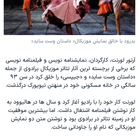
دنبال کنید
مستندها
فرهنگ و زندگی
حقوق شهروندی
انتخابات ریاست جمهوری آمریکا ۲۰۲۴
اقتصادی
حمله جمهوری اسلامی به اسرائیل
رمز مهسا
علم و فناوری
بدرود با خالق نمایش موزیکال« داستان وست ساید»
زبانهای مختلف
اسرائیل در جنگ
ورزش زنان در ایران
آرتور لورنت، کارگردان، نمایشنامه نویس و فیلمنامه نویسی
گالری عکس
اعتراضات زن، زندگی، آزادی
که برخی از برجسته ترین آثار تئاتر موزیکال برادوی از جمله
آرشیو پخش زنده
مجموعه مستندهای دادخواهی
«داستان وست ساید» و «جیپسی» را خلق کرد در سن ٩٣
سالگی در خانه مسکونی خود در منهتن نیویورک درگذشت.
تریبونال مردمی آبان ۹۸
دادگاه حمید نوری
لورنت کار خود را با رادیو آغاز کرد و سال ها در هالیوود به
چهل سال گروگان‌گیری
کار نوشتن فیلمنامه اشتغال داشت. اما بیشترین موفقیت
او در زمینه تئاتر در برادوی بود و نوشتن متن دو نمایش
قانون شفافیت دارائی کادر رهبری ایران
موزیکالی که نام او را جاودانی ساخت.
اعتراضات مردمی آبان ۹۸