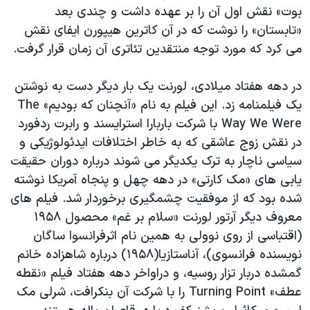
بوت» نقش اول آن را بر عهده داشت و چندی بعد
«تابستان» را نوشت که در آن کاترین هیپورن ایفای نقش
می کرد که مورد توجه منتقدین تئاتری آن زمان قرار گرفت.
در دهه هفتاد میلادی، لورنت یک بار دیگر دست به نوشتن
یک فیلمنامه زد. این فیلم به نام «آنچنان که بودیم» The
Way We Were با شرکت باربارا استرایسند و رابرت ردفورد
در نقش زوج عاشقی که به خاطر اختلافات ایدئولوژیکی و
سیاسی ناچار به ترک یکدیگر می شوند درباره دوران حقیقت
یابی های «مک کارتی» در دهه چهل و پنجاه آمریکا نوشته
شده بود که از موفقیت چشمگیری برخوردار شد. فیلم های
معروف دیگر آرتور لورنت «سلام بر غم» محصول ١٩۵٨
(اقتباسی از روی نوولی به همین نام اثرفرانسوا ساگان
نویسنده فرانسوی)، آناستازیا(١٩۵٨) درباره شاهزاده خانم
گمشده دربار تزار روسیه، و دراواخر دهه هفتاد فیلم «نقطه
عطف» Turning Point را با شرکت آن بنکرافت، شرلی مک