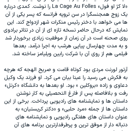
«لا کژ او فول» La Cage Au Folles را نوشت. کمدی درباره
یک زوج همجنسگرا در سن تروپه فرانسه که پسر یکی از آن
ها می خواهد با دختر رئیس منکرات شهر ازدواج کند. این
نمایش که درحال حاضر نسخه تازه ای از آن در تئاتر برادوی
روی صحنه است در آن زمان از موفقیت زیادی برخوردار شد
و به مدت چهارسال پیاپی هرشب به اجرا درآمد. بعدها
فیلمی هم از روی آن با شرکت رابین ویلیامز ساخته شد.
آرتور لورنت مردی بود کوتاه قامت و صریح الهجه که هرچه
به فکرش می رسید را عینا بیان می کرد. او فرزند یک وکیل
دعاوی و زاده «بروکلین » بود. او بعدها به دانشگاه «کرنل»
رفت و بلافاصله پس از فارغ التحصیلی به کار نوشتن
داستان ها و نمایشنامه های رادیویی پرداخت. برخی از این
داستان ها از جمله «مرد حلبی» و «دکتر کریستیان» به
عنوان داستان های هفتگی رادیویی و نمایشنامه های
دنباله دار از موفق ترین و پرطرفدارترین برنامه های آن