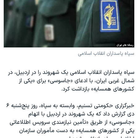
دنبال کنید
مستندها
فرهنگ و زندگی
حقوق شهروندی
انتخابات ریاست جمهوری آمریکا ۲۰۲۴
اقتصادی
حمله جمهوری اسلامی به اسرائیل
رمز مهسا
علم و فناوری
زبانهای مختلف
اسرائیل در جنگ
ورزش زنان در ایران
سپاه پاسداران انقلاب اسلامی
گالری عکس
اعتراضات زن، زندگی، آزادی
سپاه پاسداران انقلاب اسلامی یک شهروند را در اردبیل، در
آرشیو پخش زنده
مجموعه مستندهای دادخواهی
شمال غربی ایران، با ادعای «جاسوسی» برای «یکی از
تریبونال مردمی آبان ۹۸
کشورهای همسایه» بازداشت کرد.
دادگاه حمید نوری
خبرگزاری حکومتی تسنیم، وابسته به سپاه، روز پنج‌شنبه ۶
چهل سال گروگان‌گیری
دی گزارش داد که یک شهروند در اردبیل با اتهام
قانون شفافیت دارائی کادر رهبری ایران
«جاسوسی» از طریق «تأمین نیازمندی سرویس اطللاعاتی
اعتراضات مردمی آبان ۹۸
یکی از کشورهای همسایه» به دست مأموران سازمان