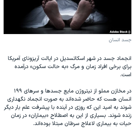
دنبال کنید
مستندها
فرهنگ و زندگی
حقوق شهروندی
انتخابات ریاست جمهوری آمریکا ۲۰۲۴
اقتصادی
حمله جمهوری اسلامی به اسرائیل
رمز مهسا
علم و فناوری
جسد انسان
زبانهای مختلف
اسرائیل در جنگ
ورزش زنان در ایران
انجماد جسد در شهر اسکاتسدیل در ایالت آریزونای آمریکا
گالری عکس
اعتراضات زن، زندگی، آزادی
برای برخی افراد زمان و مرگ «به حالت سکون» درآمده
آرشیو پخش زنده
مجموعه مستندهای دادخواهی
است.
تریبونال مردمی آبان ۹۸
در مخازن مملو از نیتروژن مایع جسدها و سرهای ۱۹۹
دادگاه حمید نوری
انسان هست که حاضر شده‌اند به صورت انجماد نگهداری
چهل سال گروگان‌گیری
شوند به امید این که روزی در آینده با پیشرفت علم بار دیگر
زنده شوند. بسیاری از این به اصطلاح «بیماران» در زمان
قانون شفافیت دارائی کادر رهبری ایران
حیات به بیماری لاعلاج سرطان مبتلا بوده‌اند.
اعتراضات مردمی آبان ۹۸