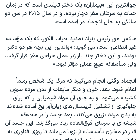
اسرائیل در جنگ
جوانترین این «بیماران» یک دختر تایلندی است که در زمان
حیات به سرطان مغز دچار بوده، و در سال ۲۰۱۵ در سن دو
نرگس محمدی برنده جایزه نوبل صلح
سالگی به حال انجماد در آمده است.
همایش محافظه‌کاران آمریکا «سی‌پک»
صفحه‌های ویژه
ماکس مور رئیس بنیاد تمدید حیات الکور، که یک مؤسسه
غیر انتفاعی است، می گوید: «والدین این بچه هر دو دکتر
سفر پرزیدنت ترامپ به چین
بودند، و این دختر چند بار زیر عمل جراحی مغز قرار گرفت،
ولی متأسفانه هیچ عملی مؤثر نبود.»
انجماد وقتی انجام می‌گیرد که مرگ یک شخص رسماً
اعلام شود. بعد، خون و دیگر مایعات از بدن مرده بیرون
کشیده می‌شود، و به جای آن مواد شیمیایی را که برای
جلوگیری از تشکیل کریستال‌های زیان‌آور یخ آماده شده‌اند
به بدن مرده تزریق می‌کنند. بعد جسد را در محفظه
شیشه‌ای با سرمای فوق‌العاده زیاد می‌گذارند. این جسد آن
قدر در مخازن تأسیسات آریزونا می‌ماند تا روزی فناوری به