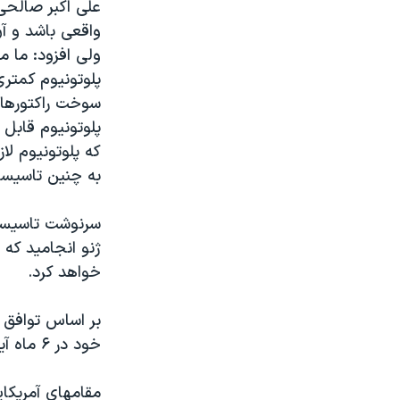
علی اکبر صالحی
واقعی باشد و آ
ولی افزود: ما م
پلوتونیوم کمتری
سوخت راکتورهای
پلوتونیوم قابل
که پلوتونیوم لا
به چنین تاسیسات
ژنو انجامید که 
خواهد کرد.
خود در ۶ ماه آینده نیفزاید.
مقامهای آمریکای