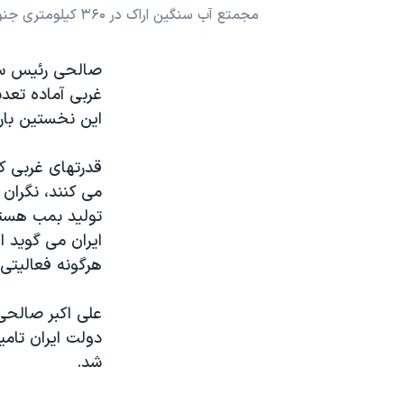
مجمتع آب سنگین اراک در ۳۶۰ کیلومتری جنوب غربی تهران
نرگس محمدی برنده جایزه نوبل صلح
همایش محافظه‌کاران آمریکا «سی‌پک»
صالحی رئیس ساز
صفحه‌های ویژه
غربی آماده تعد
این نخستین بار
سفر پرزیدنت ترامپ به چین
قدرتهای غربی که
می کنند، نگران 
تولید بمب هسته 
ایران می گوید ا
هرگونه فعالیتی 
علی اکبر صالحی
دولت ایران تام
شد.