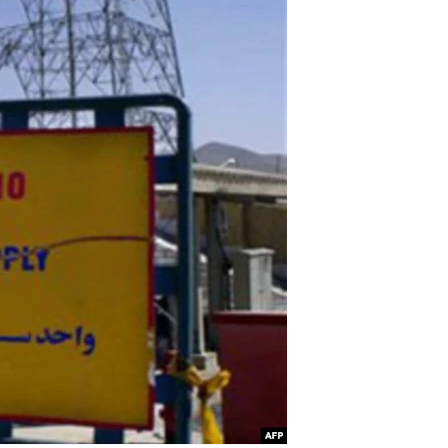
مستندها
فرهنگ و زندگی
حقوق شهروندی
انتخابات ریاست جمهوری آمریکا ۲۰۲۴
اقتصادی
حمله جمهوری اسلامی به اسرائیل
رمز مهسا
علم و فناوری
اسرائیل در جنگ
ورزش زنان در ایران
گالری عکس
اعتراضات زن، زندگی، آزادی
آرشیو پخش زنده
مجموعه مستندهای دادخواهی
تریبونال مردمی آبان ۹۸
دادگاه حمید نوری
چهل سال گروگان‌گیری
قانون شفافیت دارائی کادر رهبری ایران
اعتراضات مردمی آبان ۹۸
اسرائیل در جنگ