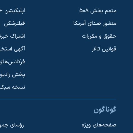
متمم بخش ۵۰۸
اپلیکیشن +VOA
منشور صدای آمریکا
فیلترشکن
حقوق و مقررات
اشتراک خبرن
قوانین تالار
آگهی استخد
فرکانس‌های 
پخش رادیو
یادگیری زبان انگلیسی
نسخه سبک 
دنبال کنید
گوناگون
صفحه‌های ویژه
رؤسای جمهو