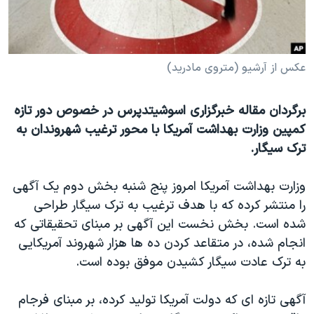
دنبال کنید
مستندها
فرهنگ و زندگی
حقوق شهروندی
انتخابات ریاست جمهوری آمریکا ۲۰۲۴
اقتصادی
حمله جمهوری اسلامی به اسرائیل
عکس از آرشیو (متروی مادرید)
رمز مهسا
علم و فناوری
زبانهای مختلف
برگردان مقاله خبرگزاری اسوشیتدپرس در خصوص دور تازه
اسرائیل در جنگ
ورزش زنان در ایران
کمپین وزارت بهداشت آمریکا با محور ترغیب شهروندان به
گالری عکس
اعتراضات زن، زندگی، آزادی
ترک سیگار.
آرشیو پخش زنده
مجموعه مستندهای دادخواهی
وزارت بهداشت آمریکا امروز پنج شنبه بخش دوم یک آگهی
تریبونال مردمی آبان ۹۸
را منتشر کرده که با هدف ترغیب به ترک سیگار طراحی
دادگاه حمید نوری
شده است. بخش نخست این آگهی بر مبنای تحقیقاتی که
انجام شده، در متقاعد کردن ده ها هزار شهروند آمریکایی
چهل سال گروگان‌گیری
به ترک عادت سیگار کشیدن موفق بوده است.
قانون شفافیت دارائی کادر رهبری ایران
اعتراضات مردمی آبان ۹۸
آگهی تازه ای که دولت آمریکا تولید کرده، بر مبنای فرجام