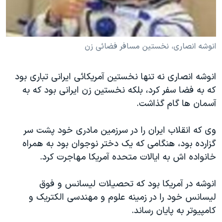
دنبال کنید
مستندها
فرهنگ و زندگی
حقوق شهروندی
انتخابات ریاست جمهوری آمریکا ۲۰۲۴
انوشه انصاری، نخستین مسافر فضائی زن
اقتصادی
حمله جمهوری اسلامی به اسرائیل
رمز مهسا
علم و فناوری
زبانهای مختلف
انوشه انصاری نه تنها نخستین آمریکائی ایرانی تباری بود
اسرائیل در جنگ
ورزش زنان در ایران
که به فضا سفر کرد، بلکه نخستین زن ایرانی بود که به
گالری عکس
اعتراضات زن، زندگی، آزادی
آسمان ها گام گذاشت.
آرشیو پخش زنده
مجموعه مستندهای دادخواهی
وی که انقلاب ایران را در سرزمین مادری خود پشت سر
تریبونال مردمی آبان ۹۸
گزارده بود، هنگامی که یک دختر نوجوان بود به همراه
دادگاه حمید نوری
خانواده اش به ایالات متحده آمریکا مهاجرت کرد.
چهل سال گروگان‌گیری
انوشه در آمریکا بود که تحصیلات لیسانس و فوق
قانون شفافیت دارائی کادر رهبری ایران
لیسانس خود را در زمینه علوم و مهندسی الکتریک و
اعتراضات مردمی آبان ۹۸
کامپیوتر به پایان رساند.