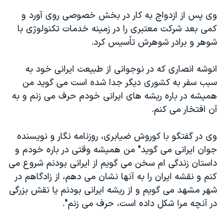
اسرائیل در جنگ
وی پس از ازدواج به کار در بخش خصوصی روی آورد و
نرگس محمدی برنده جایزه نوبل صلح
کمی بعد شرکت معتبری را در زمینه خدمات تکنولوژی با
همایش محافظه‌کاران آمریکا «سی‌پک»
شوهر و برادر شوهرش تاًسیس کرد.
صفحه‌های ویژه
انوشه انصاری که در نوجوانی از طبیعت ایرانی خود به
سفر پرزیدنت ترامپ به چین
سبب سفر به کشوری دیگر جدا شده است می گوید من
همیشه در باره ریشه های ایرانی خودم حرف می زنم و به
آن افتخار می کنم.
وی در گفتگو با کوروش ضیابری، روزنامه نگار و نویسنده
جوان ایرانی می گوید" من همیشه وقتی در باره خودم و
داستان زندگی ام سخن می گویم از ایرانی بودنم شروع می
کنم و نقشه ایران را به آنها نشان می دهم، از زادگاهم در
شهر مشهد می گویم و از ریشه ایرانی بودنم یا نقش بزرگی
در آنچه مرا شکل داده است، حرف می زنم".