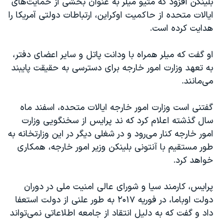
بلینکن افزود که متیو میلر به عنوان بخشی از حمایت‌های
اسرائیل در جنگ
ایالات متحده از حاکمیت اوکراین، ارتباطات دولتی آمریکا را
نرگس محمدی برنده جایزه نوبل صلح
هدایت کرده‌ است.
همایش محافظه‌کاران آمریکا «سی‌پک»
او‌ گفت که میلر همراه با ودانت پاتل و سایر اعضای دفتر،
صفحه‌های ویژه
به تعهد وزارت‌ امور خارجه برای دسترسی به حقیقت پایبند
سفر پرزیدنت ترامپ به چین
می‌مانند.
گفتنی است وزارت امور خارجه ایالات متحده، اسفند ماه
سال گذشته اعلام کرد که ند پرایس از سخنگویی وزارت
امور خارجه کنار می‌رود و در شغلی دیگر در این وزارتخانه به
طور مستقیم با آنتونی بلینکن وزیر امور خارجه، همکاری
خواهد کرد.
پرایس، کارمند سیا و شورای عالی امنیت ملی در دوران
دولت اوباما، در فوریه ۲۰۱۷ به طور علنی از دولت استعفا
داد و گفت که به دلیل انتقاد از جامعه اطلاعاتی نمی‌تواند