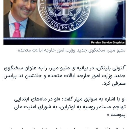
دنبال کنید
مستندها
فرهنگ و زندگی
حقوق شهروندی
انتخابات ریاست جمهوری آمریکا ۲۰۲۴
اقتصادی
حمله جمهوری اسلامی به اسرائیل
رمز مهسا
علم و فناوری
زبانهای مختلف
اسرائیل در جنگ
ورزش زنان در ایران
متیو میلر، سخنگوی جدید وزارت امور خارجه ایالات متحده
گالری عکس
اعتراضات زن، زندگی، آزادی
آنتونی بلینکن، در بیانیه‌ای متیو میلر، را به عنوان سخنگوی
آرشیو پخش زنده
مجموعه مستندهای دادخواهی
جدید وزارت امور خارجه ایالات متحده و جانشین ند پرایس
تریبونال مردمی آبان ۹۸
معرفی کرد.
دادگاه حمید نوری
او با اشاره به سوابق میلر گفت: «او در ماه‌های ابتدایی
چهل سال گروگان‌گیری
تهاجم مستمر روسیه به اوکراین، به شورای امنیت ملی
قانون شفافیت دارائی کادر رهبری ایران
پیوست.»
اعتراضات مردمی آبان ۹۸