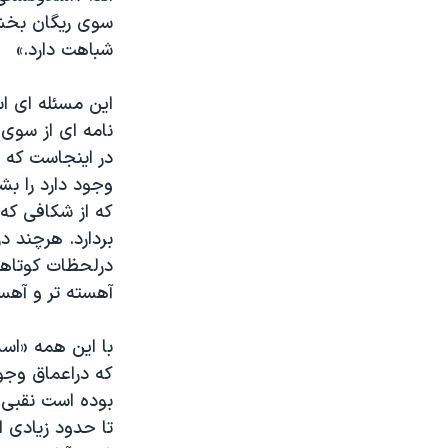
سوی ریگان بخشی
شباهت دارد.»
این مسئله ای اس
نامه ای از سوی 
در اینجاست که 
وجود دارد را ب
که از شکافی که 
بردارد. هرچند د
درلحظات کوتاه
آهسته تر و آهس
با این همه «اسل
که دراعماق وجود
بوده است نقبی 
تا حدود زیادی ا