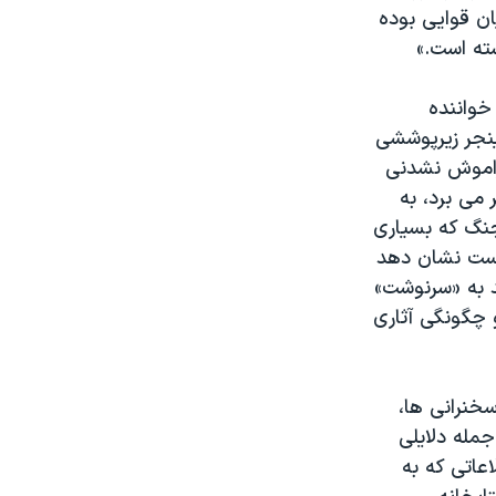
ن قوایی بوده
شته است.»
خواننده
ینجر زیرپوششی
فراموش نشدنی
 آلمان به سر می برد، به
جنگ که بسیاری
 است نشان دهد
د به «سرنوشت»
 چگونگی آثاری
خنرانی ها،
جمله دلایلی
عاتی که به