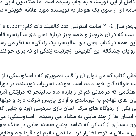
کامل از این نویسنده به چاپ رسیده است اما منتقدین ادبی 
 «نامه ای از سوی یک هوادار به نویسنده مورد علاقه خویش» تشب
است که در آن هرچیز و همه چیز درباره «جی دی سالینجر» قا
این همه در کتاب «جی دی سالینجر: یک زندگی» به نظر می رسد 
زوایای چندگانه این آثاربیش ازجزئیات زندگی او که برای خوانن
خش کتاب که می توان آن را قلب تصویری که «اسلاونسکی» از
ت خوانندگان خود داده است خواند، تجربیات نویسنده در دور
 هنگامی که در مدتی کم تر از یازده ماه سالینجر که درارتش آ
ن های تهاجم به نورماندی و آزادی پاریس شرکت دارد و درنهای
ی یکی از اردوگاه های مرگ آلمان نازی سردرمی آورد و جایی ک
سان ها از چند مایلی به مشام می رسید». «اسلاونسکی» می
ون بسیاری از کسانی که شاهد چنین صحنه هایی در جنگ جها
 این مسائل سکوت اختیار کرد. ما نمی دانیم او دقیقا چه وظایفی