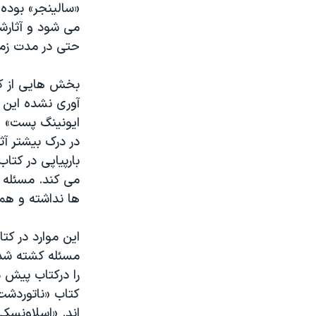
«سالینجر» بوده
می شود و آثارشا
حتی در مدت زمان
بخش هایی از کت
آوری نشده این 
ایونینگ پست» ا
در درک بیشتر آ
بارپیاپی در کتا
می کند. مسئله 
ها نداشته و همو
این موارد در ک
مسئله کشته شدن
را درکتاب پیش 
کتاب «ناتوردشت
اند. «اسلاونسکی