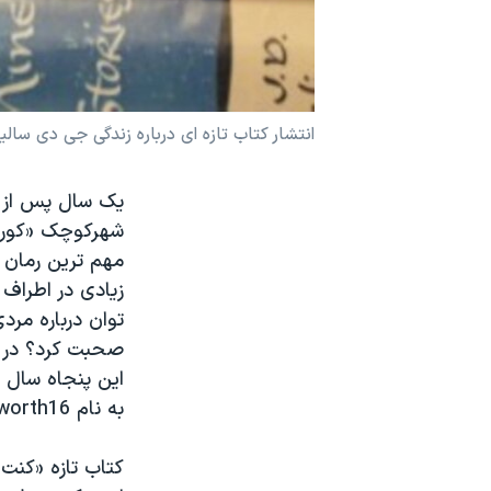
نرگس محمدی برنده جایزه نوبل صلح
همایش محافظه‌کاران آمریکا «سی‌پک»
صفحه‌های ویژه
انتشار کتاب تازه ای درباره زندگی جی دی سال
سفر پرزیدنت ترامپ به چین
شهرکوچک «کورنی
مهم ترین رمان ه
زیادی در اطراف
توان درباره مرد
این پنجاه سال 
به نام Hapworth16 است که در سال ١٩٦٥ در نشریه نیویورکر بچاپ رسید.
کتاب تازه «کنت