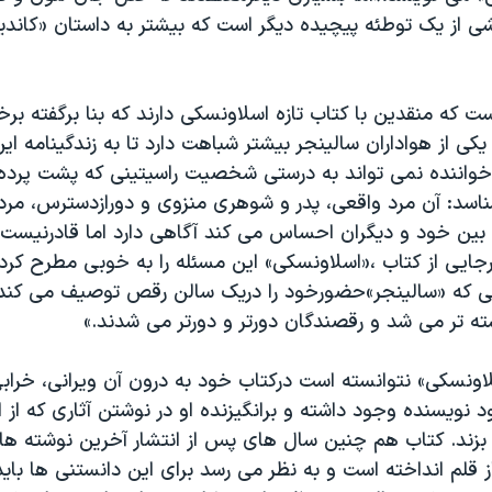
 از یک توطئه پیچیده دیگر است که بیشتر به داستان «کاند
ت که منقدین با کتاب تازه اسلاونسکی دارند که بنا برگفته برخی
یکی از هواداران سالینجر بیشتر شباهت دارد تا به زندگینامه ای
خواننده نمی تواند به درستی شخصیت راسیتینی که پشت پرده 
شناسد: آن مرد واقعی، پدر و شوهری منزوی و دورازدسترس، مر
بین خود و دیگران احساس می کند آگاهی دارد اما قادرنیست آن
رجایی از کتاب ،«اسلاونسکی» این مسئله را به خوبی مطرح کرد
ی که «سالینجر»حضورخود را دریک سالن رقص توصیف می کند
ته تر می شد و رقصندگان دورتر و دورتر می شدند.»
اونسکی» نتوانسته است درکتاب خود به درون آن ویرانی، خراب
 نویسنده وجود داشته و برانگیزنده او در نوشتن آثاری که از ا
بزند. کتاب هم چنین سال های پس از انتشار آخرین نوشته های
ز قلم انداخته است و به نظر می رسد برای این دانستنی ها بای