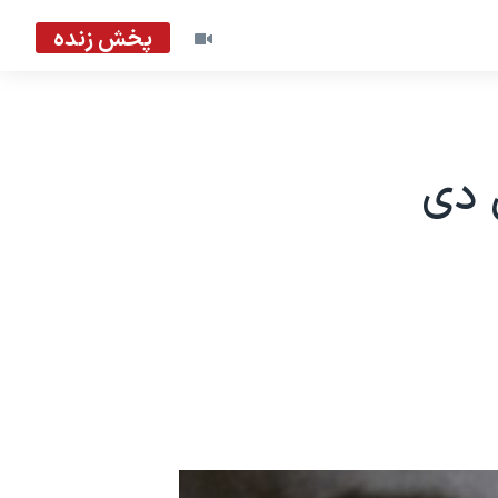
پخش زنده
ی دی