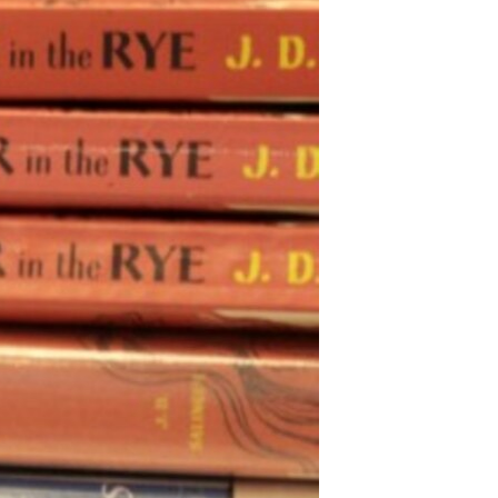
مستندها
فرهنگ و زندگی
حقوق شهروندی
انتخابات ریاست جمهوری آمریکا ۲۰۲۴
اقتصادی
حمله جمهوری اسلامی به اسرائیل
رمز مهسا
علم و فناوری
اسرائیل در جنگ
ورزش زنان در ایران
گالری عکس
اعتراضات زن، زندگی، آزادی
آرشیو پخش زنده
مجموعه مستندهای دادخواهی
تریبونال مردمی آبان ۹۸
دادگاه حمید نوری
چهل سال گروگان‌گیری
قانون شفافیت دارائی کادر رهبری ایران
اعتراضات مردمی آبان ۹۸
اسرائیل در جنگ