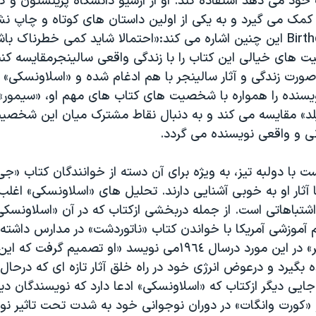
خود می دهد استفاده کند. او از آرشیو دانشگاه پرینستون و کت
کمک می گیرد و به یکی از اولین داستان های کوتاه و چاپ نش
به نام Birthday Boy این چنین اشاره می کند:«احتمالا شاید کمی خطرناک ب
های خیالی این کتاب را با زندگی واقعی سالینجرمقایسه کنیم
صورت زندگی و آثار سالینجر با هم ادغام شده و «اسلاونسک
یسنده را همواره با شخصیت های کتاب های مهم او، «سیمور»
لد» مقایسه می کند و به دنبال نقاط مشترک میان این شخصی
 و واقعی نویسنده می گردد.
با دولبه تیز، به ویژه برای آن دسته از خوانندگان کتاب «جی
 آثار او به خوبی آشنایی دارند. تحلیل های «اسلاونسکی» اغلب 
اشتباهاتی است. از جمله دربخشی ازکتاب که در آن «اسلاونسکی
آموزشی آمریکا با خواندن کتاب «ناتوردشت» در مدارس داشته 
«سکوت سالینجر» در این مورد درسال ١٩٦٤می نویسد «او تصمیم گرفت 
ه بگیرد و درعوض انرژی خود در راه خلق آثار تازه ای که درحا
جایی دیگر ازکتاب که «اسلاونسکی» ادعا دارد که نویسندگان د
 «کورت وانگات» در دوران نوجوانی خود به شدت تحت تاثیر ن