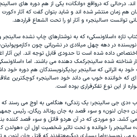
 اند. درحالی که درواقع «وانگات» یکی از هم دوره های «سالی
ن هم زمان منتشر شده اند و شاید بتوان گفت که آثار «کورت و
ی توانست «سالینجر» و آثار او را تحت الشعاع قراردهد.
اب تازه «اسلاونسکی» که به نوشتارهای چاپ نشده سالینجر و
نویسنده در دهه چهل میلادی در نشریاتی چون «کازموپولیتن»
ختصاص داده شده است تا حدودی قابل توجه اند. این آثار اغ
ثار شناخته شده سالینجرکمک دهنده می باشند. اما «اسلاونسک
ب خود به اثراتی که سالینجر بردیگرنویسندگان هم دوره خود دا
ای که خواننده خوب می داند خود «سالینجر» کوچکترین علاقه 
اره از این نوع تفکرفراری بوده است.
تاب «دی جی سالینجر: یک زندگی» هنگامی به اوج می رسند که 
 «جان لنون» و سوء قصد به جان رونالد ریگان، رئیس جمهور
می کشد. دو موردی که در آن هردو قاتل و سوء قصد کننده بنا
» سالینجر را خوانده و تحت تاثیر شخصیت اول آن «هولدن کال
» می نویسد:«اما بسیاری دیگرمعتقدند که قتل جان لنون و تیر