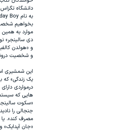
خوانندگان کتاب 
دانشگاه تگزاس 
بخواهیم شخصیت 
موارد به همین 
دی سالینجر» نو
و «هولدن کالفی
و شخصیت درونی
این شمشیری است 
یک زندگی» که با
درمواردی دارای 
هایی که سیستم 
جنجالی را نادید
مصرف کند». یا 
«جان آپدایک» و