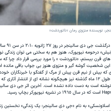
ینجر، نویسنده منزوی رمان «ناتوردشت»
یک سال پس از درگذشت جی دی س
ش» درحومه نیویورک، هنوز هم به سختی می توان زندگی نوی
ای قرن بیستم، «ناتوردشت » را مورد بررسی قرار داد چرا که 
 این شخصیت گوشه گیر و منزوی هنوز بی جواب باقی مانده 
ی که بیش از نیم قرن پیش از مرگ از گفتگو با خبرنگاران خود
صحبت کرد؟ در طول ١٢ ماه گذشته نیز هیچگونه نشانه ای از انتشار آثار
نوشته است به دست داده نشده است. آخرین اثر جی دی سالی
 اسلاونسکی» به نام «جی دی سالینجر: یک زندگی» نخستین زند