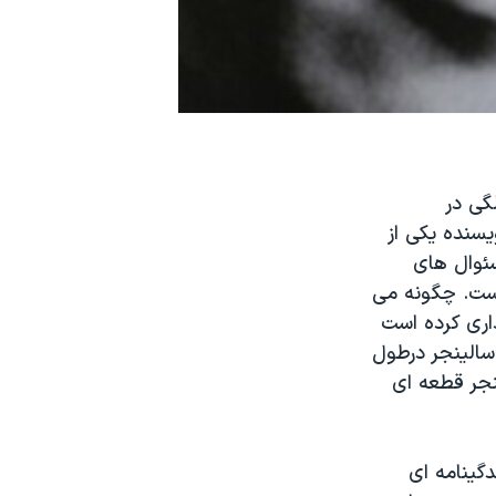
الینجر در روز ٢٧ ژانویه ٢٠١٠ در سن ٩١ سالگی در
سنده یکی از
سئوال های
است. چگونه می
داری کرده است
ی که سالینجر درطول
نجر قطعه ای
گینامه ای