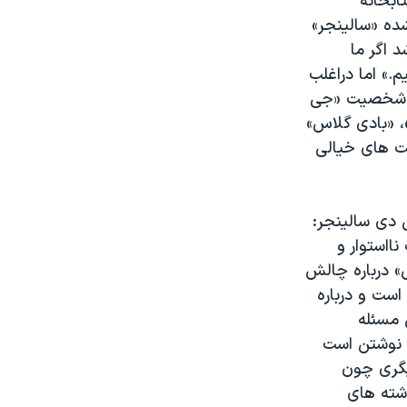
ابخانه
ده «سالینجر»
اشد اگر ما
.» اما دراغلب
ی» شخصیت «جی
، «بادی گلاس»
ت های خیالی
 دی سالینجر:
نااستوار و
» درباره چالش
است و درباره
که این مسئله
ل نوشتن است
یگری چون
وشته های