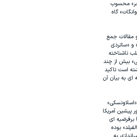
نجر» محسوب
انگات» گاه
 مقالات جمع
 و «ساتردی
لب ناشناخته
ی» بیش از چند
شته است تاکید
ای به بیان آن
«اسلاونسکی»
 پیشین آمریکا
 برفرضیه ای
فیلد» بوده
اندازی به