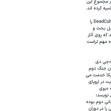
در مجموع این
یه کرده اند.
«کنت اسلاونسکی»در سال ٢٠٠٤ سایت اینترنتی «دد کالفیلد دات کام»ِDeadCulfield.com را
بل بحث و
که روی آثار
ده مهم تراست
 «جی دی
ان جنگ دوم
مریکا خدمت می
ت در اروپای
ه «بوی
 نویسد:
نی دوم بوده
 را در دوران