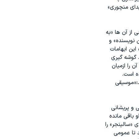
یدای منچوری»
 از آن ها «به
ن نویسنده» و
این ابهامات
د گوشه گیری
 را ازمیان
ه است.
:«موسیقی
ی و پریشانی
و باقی مانده
 «سالینجر» را
د تا عمومی