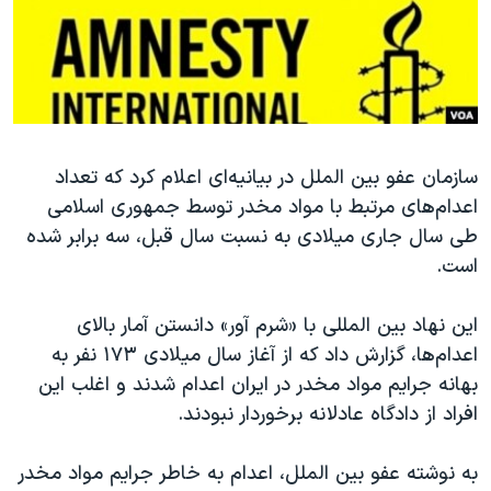
دنبال کنید
مستندها
فرهنگ و زندگی
حقوق شهروندی
انتخابات ریاست جمهوری آمریکا ۲۰۲۴
اقتصادی
حمله جمهوری اسلامی به اسرائیل
رمز مهسا
علم و فناوری
زبانهای مختلف
سازمان عفو بین الملل در بیانیه‌ای اعلام کرد که تعداد
اسرائیل در جنگ
ورزش زنان در ایران
اعدام‌های مرتبط با مواد مخدر توسط جمهوری اسلامی
گالری عکس
اعتراضات زن، زندگی، آزادی
طی سال جاری میلادی به نسبت سال قبل، سه برابر شده
آرشیو پخش زنده
مجموعه مستندهای دادخواهی
است.
تریبونال مردمی آبان ۹۸
این نهاد بین المللی با «شرم آور» دانستن آمار بالای
دادگاه حمید نوری
اعدام‌ها، گزارش داد که از آغاز سال میلادی ۱۷۳ نفر به
چهل سال گروگان‌گیری
بهانه جرایم مواد مخدر در ایران اعدام شدند و اغلب این
افراد از دادگاه عادلانه برخوردار نبودند.
قانون شفافیت دارائی کادر رهبری ایران
اعتراضات مردمی آبان ۹۸
به نوشته عفو بین الملل، اعدام به خاطر جرایم مواد مخدر