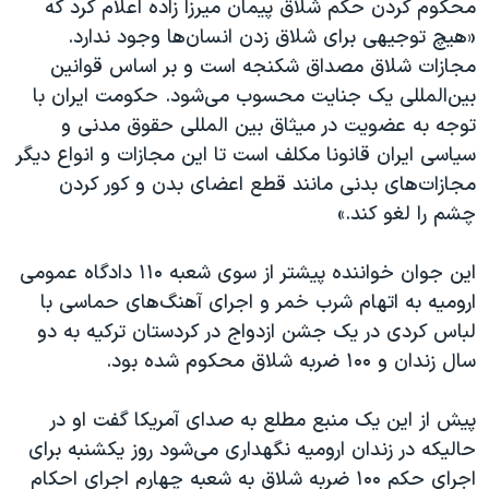
محکوم کردن حکم شلاق پیمان میرزا زاده اعلام کرد که
اسرائیل در جنگ
«هیچ توجیهی برای شلاق زدن انسان‌ها وجود ندارد.
نرگس محمدی برنده جایزه نوبل صلح
مجازات شلاق مصداق شکنجه است و بر اساس قوانین
همایش محافظه‌کاران آمریکا «سی‌پک»
بین‌المللی یک جنایت محسوب می‌شود. حکومت ایران با
توجه به عضویت در میثاق بین المللی حقوق مدنی و
صفحه‌های ویژه
سیاسی ایران قانونا مکلف است تا این مجازات و انواع دیگر
سفر پرزیدنت ترامپ به چین
مجازات‌های بدنی مانند قطع اعضای بدن و کور کردن
چشم را لغو کند.»
این جوان خواننده پیشتر از سوی شعبه ۱۱۰ دادگاه عمومی
ارومیه به اتهام شرب خمر و اجرای آهنگ‌های حماسی با
لباس کردی در یک جشن ازدواج در کردستان ترکیه به دو
سال زندان و ۱۰۰ ضربه شلاق محکوم شده بود.
پیش از این یک منبع مطلع به صدای آمریکا گفت او در
حالیکه در زندان ارومیه نگهداری می‌شود روز یکشنبه برای
اجرای حکم ۱۰۰ ضربه شلاق به شعبه چهارم اجرای احکام