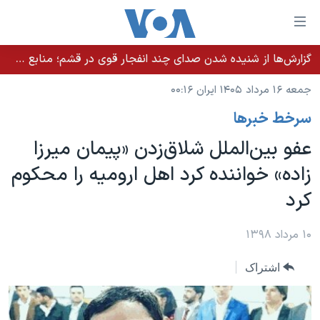
ینکهای
ابل
سترسی
گزارش‌ها از شنیده شدن صدای چند انفجار قوی در قشم؛ منابع حکومتی می‌گویند درگیری در تنگه هرمز بود
خانه
هش
جمعه ۱۶ مرداد ۱۴۰۵ ایران ۰۰:۱۶
نسخه سبک وب‌سایت
ه
سرخط خبرها
حتوای
موضوع ها
صلی
عفو بین‌الملل شلاق‌زدن «پیمان میرزا
برنامه های تلویزیونی
ایران
هش
زاده» خواننده کرد اهل ارومیه را محکوم
جدول برنامه ها
ه
آمریکا
کرد
فحه
صفحه‌های ویژه
جهان
صلی
فرکانس‌های صدای آمریکا
ورزشی
جام جهانی ۲۰۲۶
۱۰ مرداد ۱۳۹۸
هش
پخش رادیویی
ه
گزیده‌ها
عملیات خشم حماسی
اشتراک
ستجو
۲۵۰سالگی آمریکا
ویژه برنامه‌ها
یادگیری زبان انگلیسی
ویدیوها
بایگانی برنامه‌های تلویزیونی