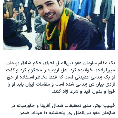
دنبال کنید
مستندها
فرهنگ و زندگی
حقوق شهروندی
انتخابات ریاست جمهوری آمریکا ۲۰۲۴
اقتصادی
حمله جمهوری اسلامی به اسرائیل
رمز مهسا
علم و فناوری
زبانهای مختلف
اسرائیل در جنگ
ورزش زنان در ایران
گالری عکس
اعتراضات زن، زندگی، آزادی
یک مقام سازمان عفو بین‌الملل اجرای حکم شلاق «پیمان
آرشیو پخش زنده
مجموعه مستندهای دادخواهی
میرزا زاده»، خواننده کرد اهل ارومیه را محکوم کرد و گفت
تریبونال مردمی آبان ۹۸
او یک زندانی عقیدتی است که فقط بخاطر استفاده از حق
دادگاه حمید نوری
آزادی بیان‌اش زندانی شده است و مقامات ایران باید او را
فورا و بدون قید و شرط آزاد کنند
.
چهل سال گروگان‌گیری
قانون شفافیت دارائی کادر رهبری ایران
فیلیپ لوتر، مدیر تحقیقات شمال آفریقا و خاورمیانه در
اعتراضات مردمی آبان ۹۸
سازمان عفو بین‌الملل روز پنجشنبه ۱۰ مرداد، ضمن