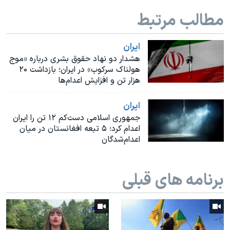
اسرائیل در جنگ
مطالب مرتبط
نرگس محمدی برنده جایزه نوبل صلح
همایش محافظه‌کاران آمریکا «سی‌پک»
ايران
هشدار دو نهاد حقوق بشری درباره «موج
صفحه‌های ویژه
هولناک سرکوب» در ایران؛ بازداشت ۲۰
سفر پرزیدنت ترامپ به چین
هزار تن و افزایش اعدام‌ها
ايران
جمهوری اسلامی دست‌کم ۱۲ تن را ایران
اعدام کرد؛ ۵ تبعه افغانستان در میان
اعدام‌شدگان
برنامه های قبلی