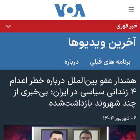
ینکهای
ابل
سترسی
خبر فوری
خانه
هش
آخرین ویدیوها
نسخه سبک وب‌سایت
ه
حتوای
موضوع ها
برنامه های قبلی
درباره
صلی
برنامه های تلویزیونی
ایران
هش
جدول برنامه ها
هشدار عفو بین‌الملل درباره خطر اعدام
ه
آمریکا
فحه
صفحه‌های ویژه
۴ زندانی سیاسی در ایران؛ بی‌خبری از
جهان
صلی
فرکانس‌های صدای آمریکا
چند شهروند بازداشت‌شده
ورزشی
جام جهانی ۲۰۲۶
هش
پخش رادیویی
ه
گزیده‌ها
عملیات خشم حماسی
۰۶ شهریور ۱۴۰۴
ستجو
۲۵۰سالگی آمریکا
ویژه برنامه‌ها
یادگیری زبان انگلیسی
ویدیوها
بایگانی برنامه‌های تلویزیونی