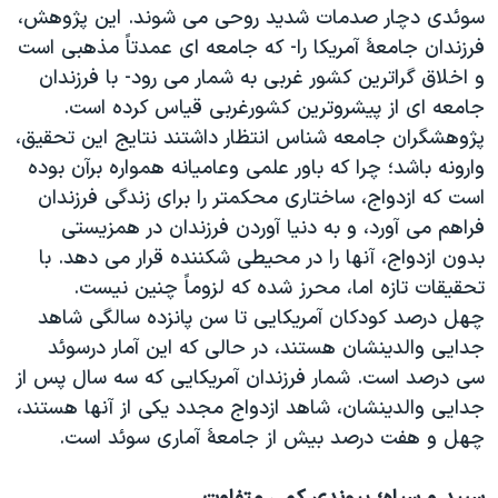
سوئدی دچار صدمات شدید روحی می شوند. این پژوهش،
فرزندان جامعۀ آمریکا را- که جامعه ای عمدتاً مذهبی است
و اخلاق گراترین کشور غربی به شمار می رود- با فرزندان
جامعه ای از پیشروترین کشورغربی قیاس کرده است.
پژوهشگران جامعه شناس انتظار داشتند نتایج این تحقیق،
وارونه باشد؛ چرا که باور علمی وعامیانه همواره برآن بوده
است که ازدواج، ساختاری محکمتر را برای زندگی فرزندان
فراهم می آورد، و به دنیا آوردن فرزندان در همزیستی
بدون ازدواج، آنها را در محیطی شکننده قرار می دهد. با
تحقیقات تازه اما، محرز شده که لزوماً چنین نیست.
چهل درصد کودکان آمریکایی تا سن پانزده سالگی شاهد
جدایی والدینشان هستند، در حالی که این آمار درسوئد
سی درصد است. شمار فرزندان آمریکایی که سه سال پس از
جدایی والدینشان، شاهد ازدواج مجدد یکی از آنها هستند،
چهل و هفت درصد بیش از جامعۀ آماری سوئد است.