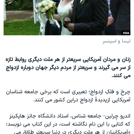
دنبال کنید
مستندها
فرهنگ و زندگی
حقوق شهروندی
انتخابات ریاست جمهوری آمریکا ۲۰۲۴
اقتصادی
حمله جمهوری اسلامی به اسرائیل
رمز مهسا
علم و فناوری
لیسا و اسپنسر
زبانهای مختلف
اسرائیل در جنگ
ورزش زنان در ایران
زنان و مردان آمریکایی سریعتر از هر ملت دیگری روابط تازه
گالری عکس
اعتراضات زن، زندگی، آزادی
از سر می گیرند و سریعتر از مردم دیگر جهان دوباره ازدواج
آرشیو پخش زنده
مجموعه مستندهای دادخواهی
می کنند.
تریبونال مردمی آبان ۹۸
چرخ و فلکِ ازدواج؛ تعبیری است که برخی جامعه شناسان
دادگاه حمید نوری
آمریکایی ازپدیدۀ ازدواج دراین کشور می کنند.
چهل سال گروگان‌گیری
قانون شفافیت دارائی کادر رهبری ایران
اندرو چِرلین- جامعه شناس، استاد دانشگاه جانز هاپکینز
که کتابی با این نام نگاشته است، در این کتاب می نویسد:
اعتراضات مردمی آبان ۹۸
«آمریکاییان از هر ملت دیگری در دنیا سریعتر طلاق می