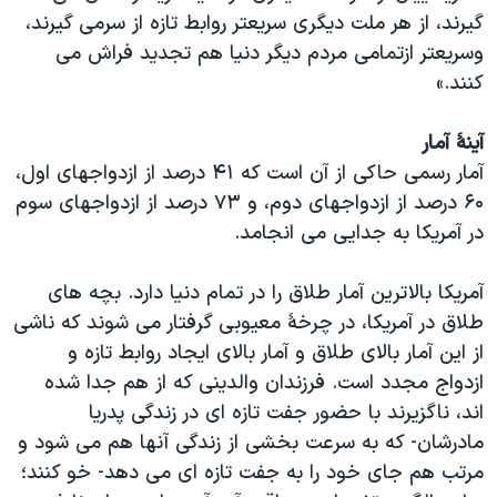
اسرائیل در جنگ
گیرند، از هر ملت دیگری سریعتر روابط تازه از سرمی گیرند،
نرگس محمدی برنده جایزه نوبل صلح
وسریعتر ازتمامی مردم دیگر دنیا هم تجدید فراش می
کنند.»
همایش محافظه‌کاران آمریکا «سی‌پک»
صفحه‌های ویژه
آینۀ آمار
سفر پرزیدنت ترامپ به چین
آمار رسمی حاکی از آن است که ۴۱ درصد از ازدواجهای اول،
۶۰ درصد از ازدواجهای دوم، و ۷۳ درصد از ازدواجهای سوم
در آمریکا به جدایی می انجامد.
آمریکا بالاترین آمار طلاق را در تمام دنیا دارد. بچه های
طلاق در آمریکا، در چرخۀ معیوبی گرفتار می شوند که ناشی
از این آمار بالای طلاق و آمار بالای ایجاد روابط تازه و
ازدواج مجدد است. فرزندان والدینی که از هم جدا شده
اند، ناگزیرند با حضور جفت تازه ای در زندگی پدریا
مادرشان- که به سرعت بخشی از زندگی آنها هم می شود و
مرتب هم جای خود را به جفت تازه ای می دهد- خو کنند؛