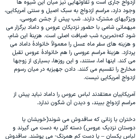
ازدواج جاری است و تفاوتهایی نیز میان این شیوه ها
وجود دارد، مراسم ازدواج به سبک اصیل و سنتی آمریکایی،
ویژگیهای مشترک دارند. شب پیش از جشن عروسی،
میهمانی شامی با حضور نزدیکان عروس و داماد برگزار می
شود که«تمرین» شب ضیافت اصلی است. هزینۀ این شام،
و هزینه های سفر ماه عسل را معمولاً خانوادۀ داماد می
پردازد. هزینۀ مراسم عروسی را هم خانوادۀ عروس تقبل
می کند. اینها اما، سنتند، و این روزها، بسیاری از زوجها
مخارج را تقسیم می کنند. دادن جهیزیه در میان رسوم
ازدواج آمریکایی نیست.
آمریکاییان معتقدند لباس عروس را داماد نباید پیش از
مراسم ازدواج ببیند، و دیدن آن شگون ندارد.
دختران یا زنانی که ساقدوش می شوند(خویشان یا
دوستان نزدیک عروس) دسته گلی به دست می گیرند و
لباس یکسان – یا دست کم همرنگ- می پوشند. ساقدوش