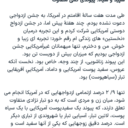
سپید و سیاه؛ پیوندی کمی متفاوت
طی مدت هفت سالۀ اقامتم در آمریکا، به جشن ازدواجی
دعوت نشده بودم. چند هفتۀ پیش اما، در جشن ازدواج
دوستی آمریکایی شرکت کردم و این تجربه درمیان
«نخستین» های زندگی ام رقم خورد؛ تجربه ای زیبا و
خوش. من و دخترم، تنها میهمانان غیرآمریکایی جشن
ازدواجی بودیم که میزبان بیش از دویست تن بود.
این پیوند زناشویی، از چند وجه، خاص بود. نخست آنکه
عروس، سفید پوست آمریکایی و داماد، آمریکاییِ آفریقایی
تبار (سیاهپوست) بود.
تنها ۹/ ۲ درصد ازتمامی ازدواجهایی که در آمریکا انجام می
شود، میان زن و مردی است که به دو تبار نژادی متفاوت
تعلق دارند، که پیوند یک سفیدپوست آمریکایی با یک سیاه
پوست، لاتین تبار، آسیایی تبار یا شهروندی از تباری دیگر
است. درصد دقیق زوجهایی که یکی از آنها سفید است و