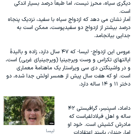
دیگری سیاه، محرز نیست، اما طبعاً درصد بسیار اندکی
است.
آمار نشان می دهد که ازدواج سیاه با سفید، نزدیک پنجاه
درصد بیشتر از ازدواج دو سفیدپوست، ممکن است به
جدایی بیانجامد.
عروس این ازدواج- لیسا- که ۴۷ سال دارد، زاده و بالیدۀ
ایالتهای تکزاس و وست ویرجینیا (ویرجینیای غربی) است،
و در واشینگتن دی سی ویراستار یک ماهنامۀ معماری
است. او که هفت سال پیش از همسر اولش جدا شده، دو
دختر ۱۱ و ۱۴ ساله دارد.
داماد، اسپِنسِر، گرافیستی ۴۲
ساله و اهل فیلادلفیاست که
مادرش کشیش است. خود او
لیسا
اما، چندان پایبند اعتقادات